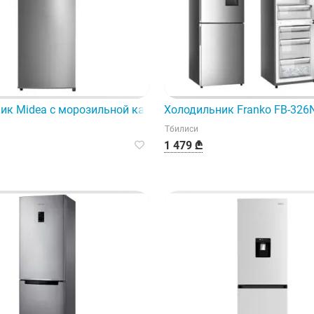
но очень функциональный помощник в вашем доме.
ик Midea с морозильной камерой — отличный выбор для д
Холодильник Franko FB-326
Тбилиси
1 479 ₾