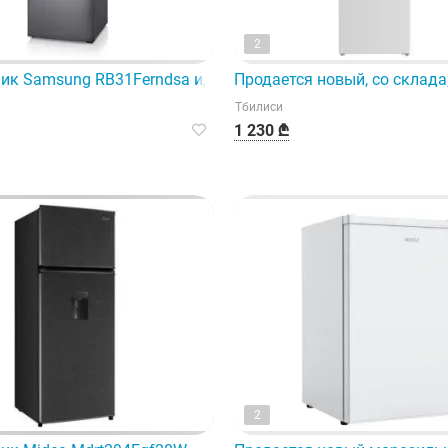
2
деляется технологией No Frost.
ик Samsung RB31Ferndsa идеально подойдет для любого д
Продается новый, со склада
Тбилиси
1 230 ₾
2