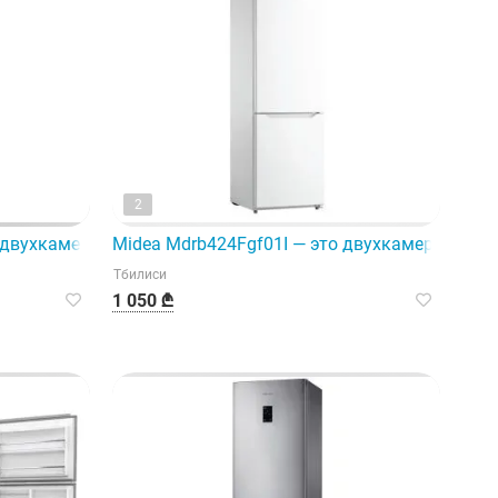
2
 подходит для любого помещения.
 двухкамерный холодильник.
Midea Mdrb424Fgf01I — это двухкамерный хо
Тбилиси
1 050 ₾