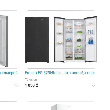
 камерой Regal 1005 Inox — ваш новый холодильник с мор
Franko FS-529Nfdib — это новый, современны
Тбилиси
1 830 ₾