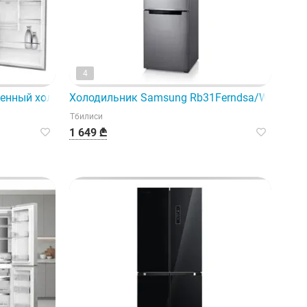
4
венный холодильник с диспенсером.
Холодильник Samsung Rb31Ferndsa/WR
Тбилиси
1 649 ₾