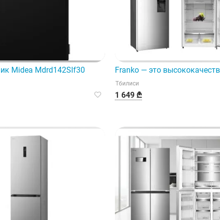
ик Midea Mdrd142Slf30
Franko — это высококачест
Тбилиси
1 649 ₾