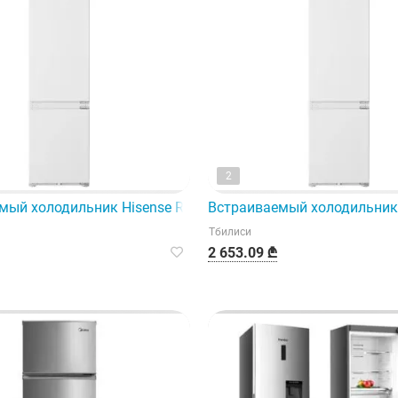
2
мый холодильник Hisense RS-31Wcq — идеальный выбор для
Встраиваемый холодильник 
Тбилиси
2 653.09 ₾