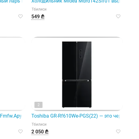
ство.
ый ларь Marazzi BD-97-53H.
Холодильник Midea Mdrd142Slf01 выделяетс
Тбилиси
549 ₾
2
...
к классу энергоэффективности A+.
Fmfw.Apyqmer серебристого цвета сочетает в себе совреме
Toshiba GR-Rf610We-PGS(22) — это черный, 
Тбилиси
2 050 ₾