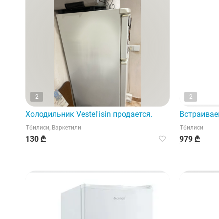
2
2
Холодильник Vestel'isin продается.
Встраивае
Тбилиси, Варкетили
Тбилиси
130 ₾
979 ₾