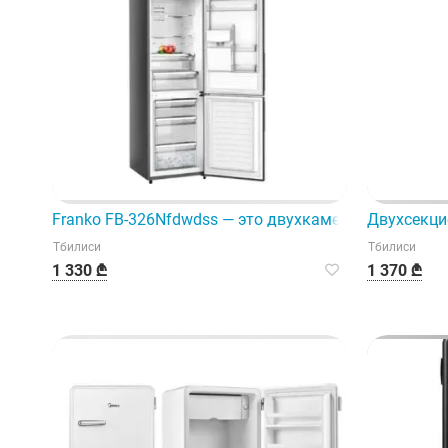
Franko FB-326Nfdwdss — это двухкамерный холодил
Двухсекци
Тбилиси
Тбилиси
1 330 ₾
1 370 ₾