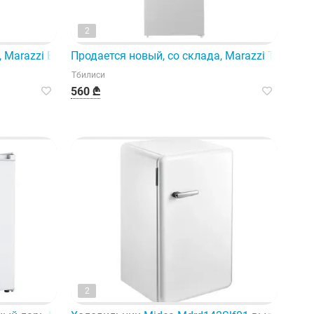
2
ома.
, Marazzi BMF-Wd355Fsi(SW).
Продается новый, со склада, Marazzi TMF-275
Тбилиси
560 ₾
2