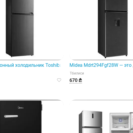
ьник с электронным управлением и общей камерой.
онный холодильник Toshiba GR-Rt624We-PMJ(37) идеально
Midea Mdrt294Fgf28W — это
Тбилиси
670 ₾