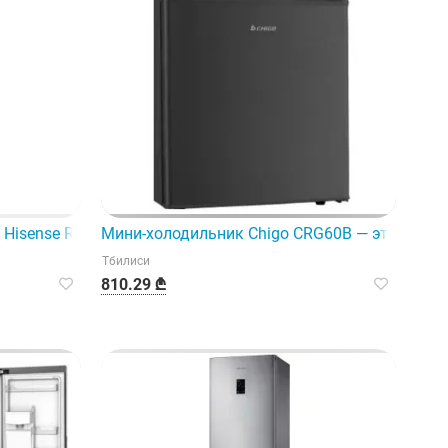
 тех, кто ищет комфортное и экономичное решение.
Hisense RS-31Wcq — это современное и практичное решени
Мини-холодильник Chigo CRG60B — это совр
Тбилиси
810.29 ₾