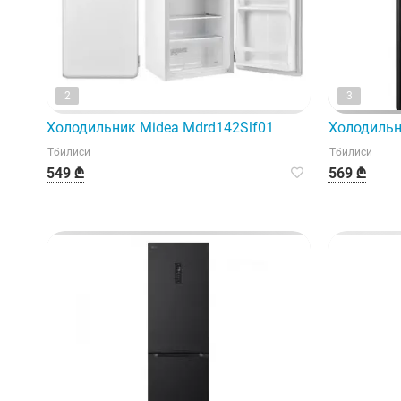
2
3
Холодильник Midea Mdrd142Slf01
Холодильн
Тбилиси
Тбилиси
549 ₾
569 ₾