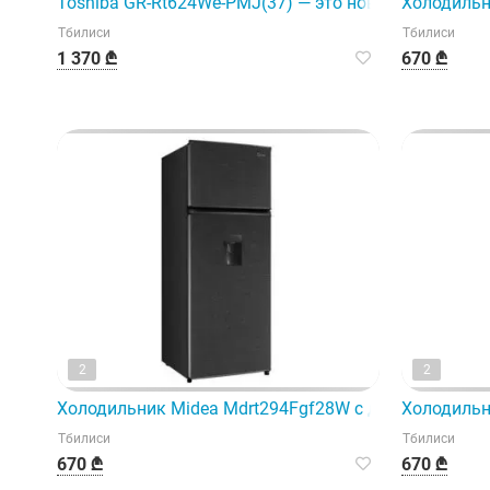
Toshiba GR-Rt624We-PMJ(37) — это новый современ
Холодильн
Тбилиси
Тбилиси
1 370 ₾
670 ₾
2
2
Холодильник Midea Mdrt294Fgf28W с двумя камерам
Холодильн
Тбилиси
Тбилиси
670 ₾
670 ₾