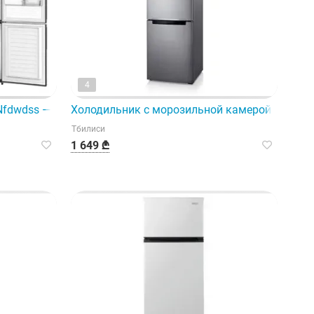
4
ома или сада. Общий объем —
Nfdwdss — идеальный бытовой прибор для вашего дома.
Холодильник с морозильной камерой Samsun
Тбилиси
1 649 ₾