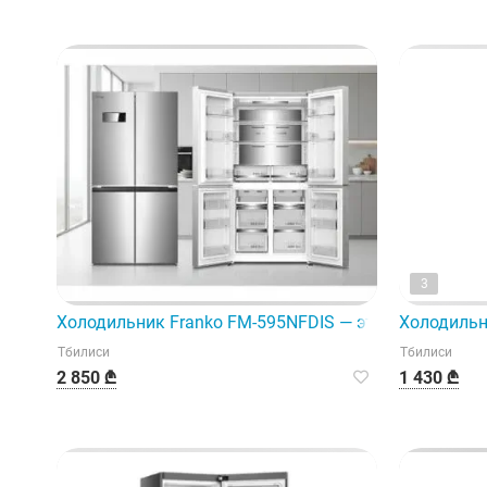
3
Холодильник Franko FM-595NFDIS — это высококаче
Холодильн
Тбилиси
Тбилиси
2 850 ₾
1 430 ₾