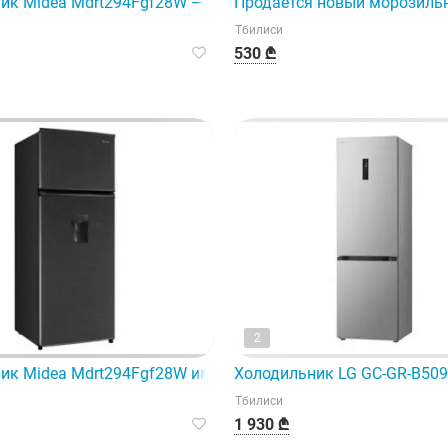
ный холодильник.
ик Midea Mdrt294Fgf28W — это высококачественное устрой
Продается новый морозильн
Тбилиси
530 ₾
2
и отличается высокой энергоэффективностью (класс A+) и
ик Midea Mdrt294Fgf28W имеет два отделения и относится 
Холодильник LG GC-GR-B509
Тбилиси
1 930 ₾