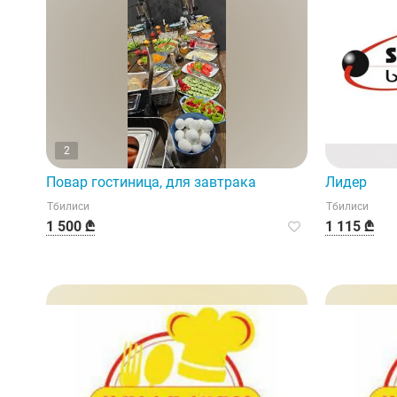
2
Повар гостиница, для завтрака
Лидер
Тбилиси
Тбилиси
1 500 ₾
1 115 ₾