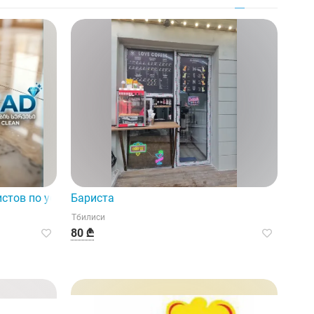
стов по уборке.
Бариста
Тбилиси
80 ₾