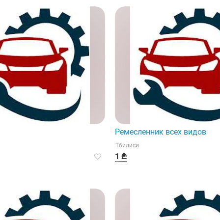
Ремесленник всех видов
Тбилиси
1 ₾