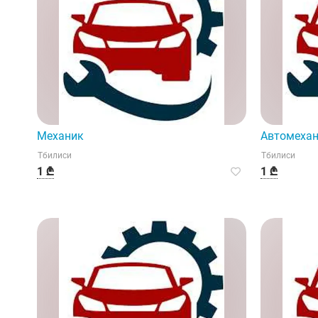
Механик
Автомеха
Тбилиси
Тбилиси
1 ₾
1 ₾