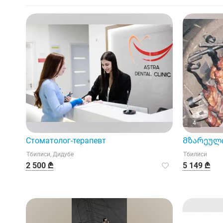
4
Стоматолог-терапевт
Მზარეული
Тбилиси, Дидубе
Тбилиси
2 500 ₾
5 149 ₾