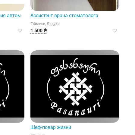
ния автомобилей
Ассистент врача-стоматолога
Тбилиси, Дидубе
1 500 ₾
Шеф-повар жизни