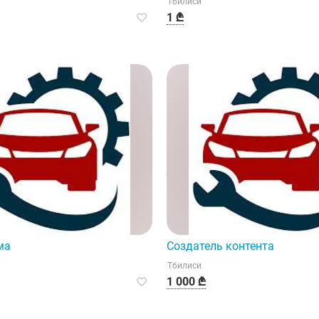
Тбилиси
1 ₾
ма
Создатель контента
Тбилиси
1 000 ₾