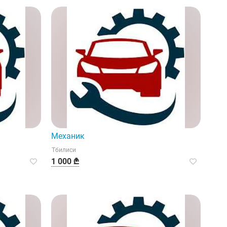
Механик
Тбилиси
1 000 ₾