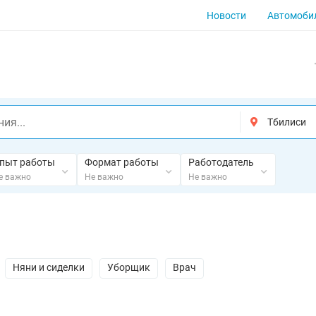
Новости
Автомоби
пыт работы
Формат работы
Работодатель
е важно
Не важно
Не важно
Няни и сиделки
Уборщик
Врач