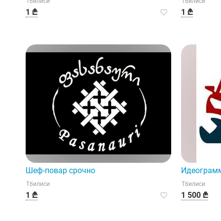
Тбилиси
Тбилиси
1 ₾
1 ₾
Шеф-повар срочно
Идеограм
Тбилиси
Тбилиси
1 ₾
1 500 ₾