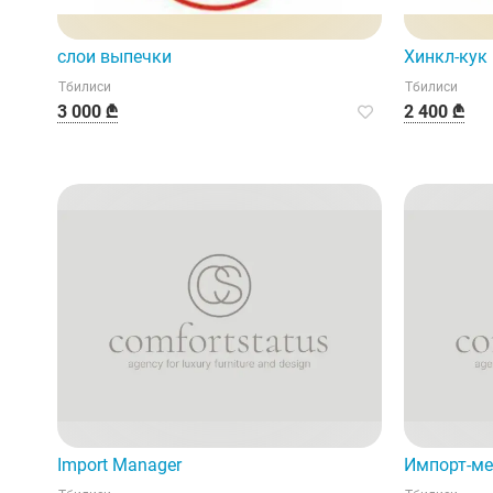
слои выпечки
Хинкл-кук
Тбилиси
Тбилиси
3 000 ₾
2 400 ₾
Import Manager
Импорт-м