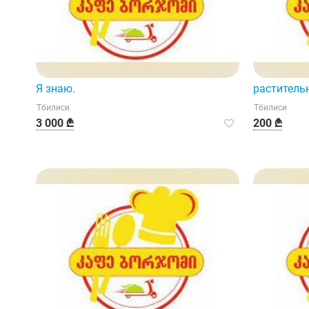
Я знаю.
раститель
Тбилиси
Тбилиси
3 000 ₾
200 ₾