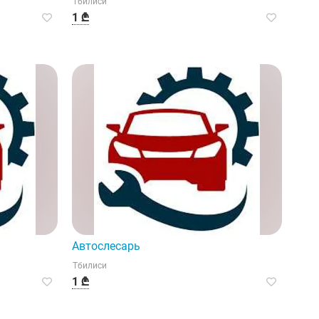
Тбилиси
1 ₾
Автослесарь
Тбилиси
1 ₾