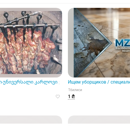
-უნივერსალი კარლოვი ვარში, ჩეხეთი
Ищем уборщиков / специали
Тбилиси
1 ₾