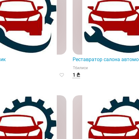
ник
Реставратор салона автом
Тбилиси
1 ₾