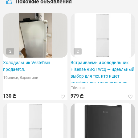
Похожие объявления
2
2
Холодильник Vestel'isin
Встраиваемый холодильник
продается.
Hisense RS-31Wcq — идеальный
выбор для тех, кто ищет
Тбилиси, Варкетили
комфортное и экономичное
Тбилиси
решение.
130 ₾
979 ₾