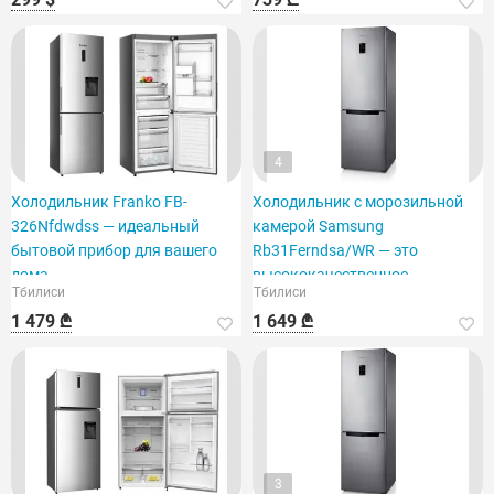
4
Холодильник Franko FB-
Холодильник с морозильной
326Nfdwdss — идеальный
камерой Samsung
бытовой прибор для вашего
Rb31Ferndsa/WR — это
дома.
высококачественное
Тбилиси
Тбилиси
устройство.
1 479 ₾
1 649 ₾
3