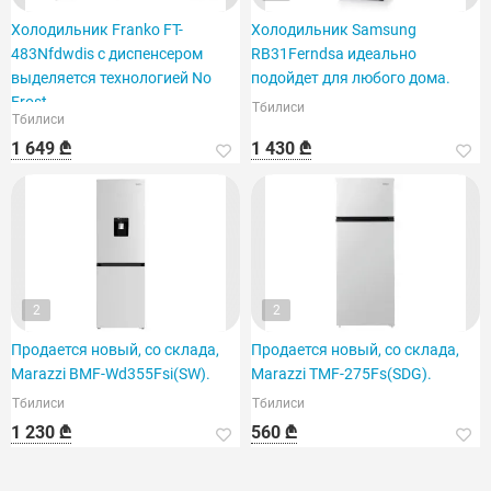
Холодильник Franko FT-
Холодильник Samsung
483Nfdwdis с диспенсером
RB31Ferndsa идеально
выделяется технологией No
подойдет для любого дома.
Frost.
Тбилиси
Тбилиси
1 649 ₾
1 430 ₾
2
2
Продается новый, со склада,
Продается новый, со склада,
Marazzi BMF-Wd355Fsi(SW).
Marazzi TMF-275Fs(SDG).
Тбилиси
Тбилиси
1 230 ₾
560 ₾