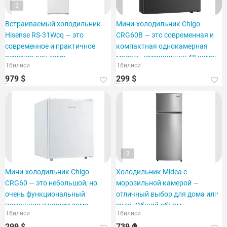
2
Встраиваемый холодильник
Мини-холодильник Chigo
Hisense RS-31Wcq — это
CRG60B — это современная и
современное и практичное
компактная однокамерная
решение для дома.
модель, вмещающая 48 камер.
Тбилиси
Тбилиси
979 $
299 $
3
Мини-холодильник Chigo
Холодильник Midea с
CRG60 — это небольшой, но
морозильной камерой —
очень функциональный
отличный выбор для дома или
помощник в вашем доме.
сада. Общий объем —
Тбилиси
Тбилиси
299 $
739 ₾