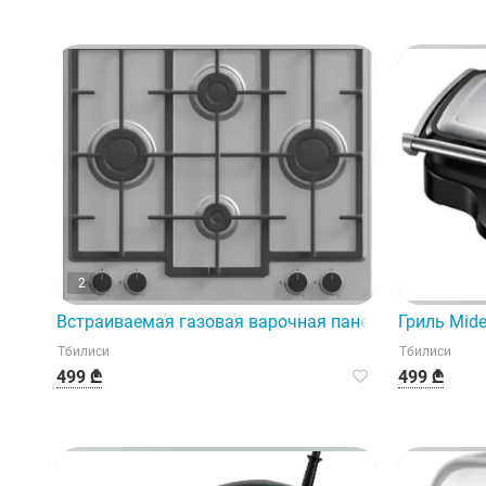
2
Встраиваемая газовая варочная панель Millen Mh4X
Гриль Mid
Тбилиси
Тбилиси
499 ₾
499 ₾