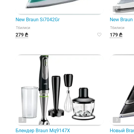
2
New Braun Si7042Gr
New Braun
Тбилиси
Тбилиси
279 ₾
179 ₾
3
3
Блендер Braun Mq9147X
Новый Bra