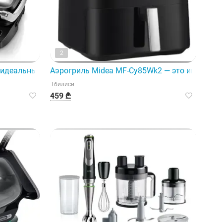
2
идеальный вариант для тех, кто любит готовить вкусные 
Аэрогриль Midea MF-Cy85Wk2 — это инноваци
Тбилиси
459 ₾