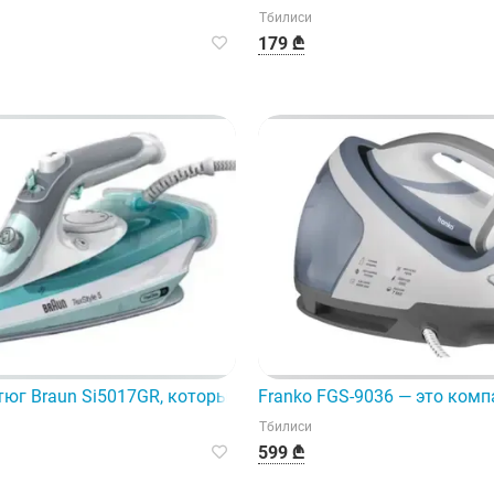
Тбилиси
179 ₾
тюг Braun Si5017GR, который выделяется своими инновац
Franko FGS-9036 — это ком
Тбилиси
599 ₾