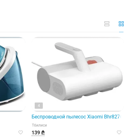
4
ечность для достижения безупречных результатов.
Беспроводной пылесос Xiaomi Bhr8276Eu, бел
Тбилиси
139 ₾