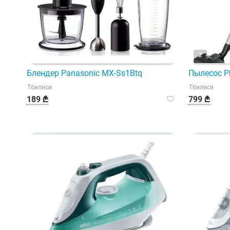
2
Блендер Panasonic MX-Ss1Btq
Пылесос Ph
Тбилиси
Тбилиси
189 ₾
799 ₾