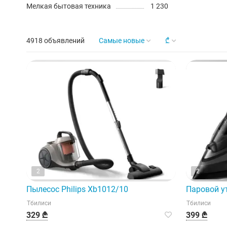
Мелкая бытовая техника
1 230
4918 объявлений
Самые новые
₾
2
2
Пылесос Philips Xb1012/10
Паровой ут
Тбилиси
Тбилиси
329 ₾
399 ₾