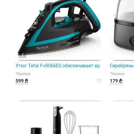
2
Утюг Tefal Fv8066E0 обеспечивает идеальный уход 
Серебряны
Тбилиси
Тбилиси
599 ₾
179 ₾