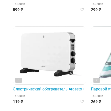
Тбилиси
Тбилиси
599 ₾
299 ₾
3
2
Электрический обогреватель Ardesto CHH-2000Mwc
Паровой у
Тбилиси
Тбилиси
119 ₾
269 ₾