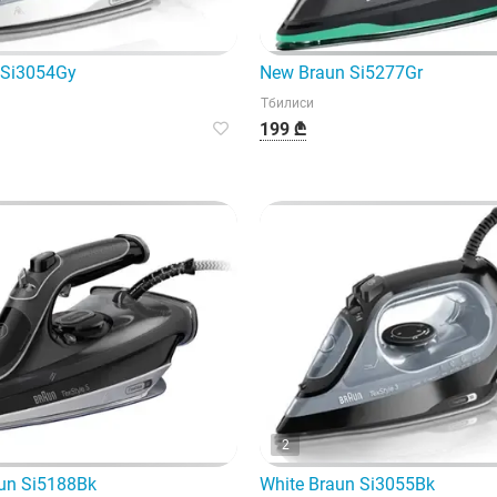
 Si3054Gy
New Braun Si5277Gr
Тбилиси
199 ₾
2
un Si5188Bk
White Braun Si3055Bk