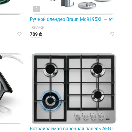
2
Ручной блендер Braun Mq9195Xli — это кухон
Тбилиси
789 ₾
Встраиваемая варочная панель AEG Hgb644