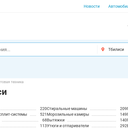
Новости
Автомоби
товая техника
си
220
Стиральные машины
209
сплит-системы
521
Морозильные камеры
149
68
Вытяжки
140
113
Утюги и отпариватели
292