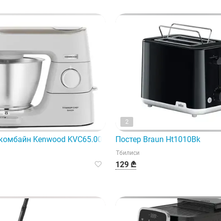
2
комбайн Kenwood KVC65.001Wh
Постер Braun Ht1010Bk
Тбилиси
129 ₾