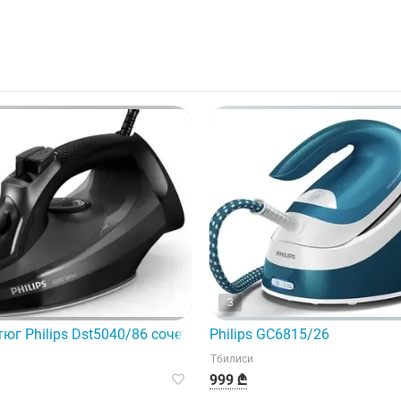
3
юг Philips Dst5040/86 сочетает в себе мощность и долгов
Philips GC6815/26
Тбилиси
999 ₾