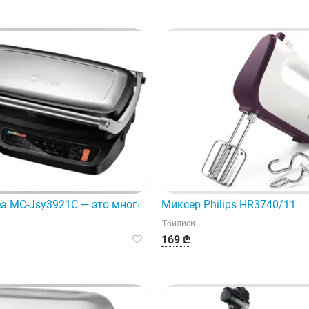
r
ea MC-Jsy3921C — это многофункциональное и высокоэффе
Миксер Philips HR3740/11
Тбилиси
169 ₾