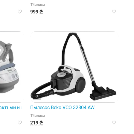
Тбилиси
999 ₾
2
ионными технологиями и высочайшим качеством.
пактный и многофункциональный парогенератор.
Пылесос Beko VCO 32804 AW
Тбилиси
219 ₾