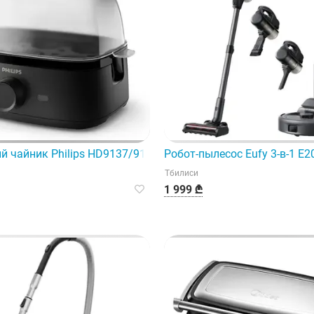
за одеждой благодаря инновационным технологиям Tefal.
й чайник Philips HD9137/91
Робот-пылесос Eufy 3-в-1 E
Тбилиси
1 999 ₾