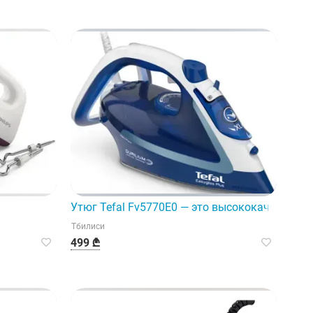
ктивное устройство.
Утюг Tefal Fv5770E0 — это высококачественны
Тбилиси
499 ₾