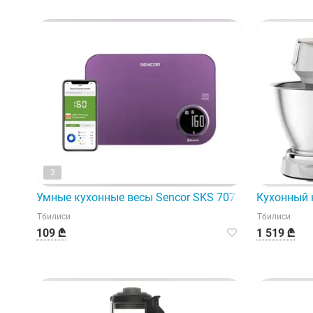
3
Умные кухонные весы Sencor SKS 7073Vt
Кухонный 
Тбилиси
Тбилиси
109 ₾
1 519 ₾