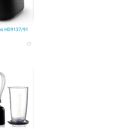
 скользит по любой ткани.
годаря инновационным технологиям Tefal.
ps HD9137/91