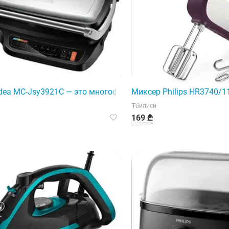
dea MC-Jsy3921C — это многофункциональное и высокоэфф
Миксер Philips HR3740/1
Тбилиси
169 ₾