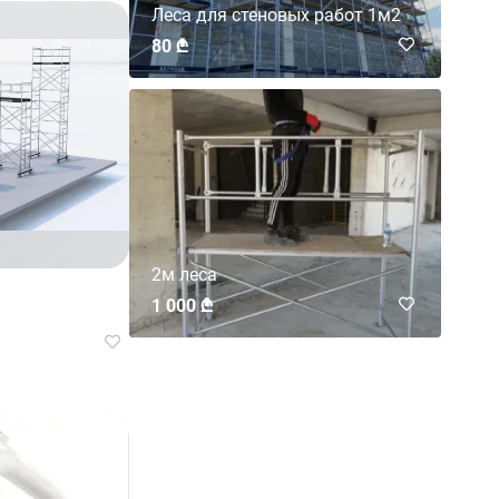
Леса для стеновых работ 1м2
80 ₾
2м леса
1 000 ₾