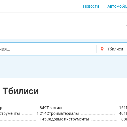
Новости
Автомоби
в Тбилиси
ер
849
Текстиль
161
нструменты
1 214
Cтройматериалы
401
145
Садовые инструменты
88