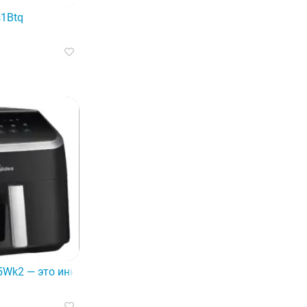
ростит ваши домашние дела и поможет вашей одежде выгл
s1Btq
готовить вкусные блюда.
5Wk2 — это инновационное устройство.