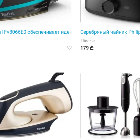
 с уникальной подошвой Durilium AirGlide, которая плавно
al Fv8066E0 обеспечивает идеальный уход за одеждой бла
Серебряный чайник Phili
Тбилиси
179 ₾