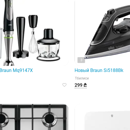
3
ибор премиум-класса.
Braun Mq9147X
Новый Braun Si5188Bk
Тбилиси
299 ₾