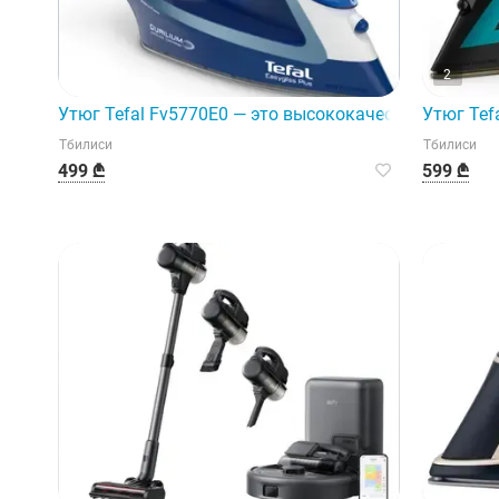
2
Утюг Tefal Fv5770E0 — это высококачественный утюг
Утюг Tef
Тбилиси
Тбилиси
499 ₾
599 ₾