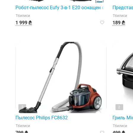
Робот-пылесос Eufy 3-в-1 E20 оснащен современными
Представ
Тбилиси
Тбилиси
1 999 ₾
189 ₾
2
2
Пылесос Philips FC8632
Гриль Mi
Тбилиси
Тбилиси
799 ₾
499 ₾