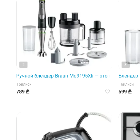
2
3
Ручной блендер Braun Mq9195Xli — это кухонный пр
Блендер 
Тбилиси
Тбилиси
789 ₾
599 ₾