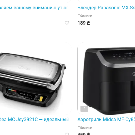
 технологиями Intel.
ляем вашему вниманию утюг Franko FSI-9049, который уп
Блендер Panasonic MX-S
Тбилиси
189 ₾
2
dea MC-Jsy3921C — идеальный вариант для тех, кто любит 
Аэрогриль Midea MF-Cy8
Тбилиси
459 ₾