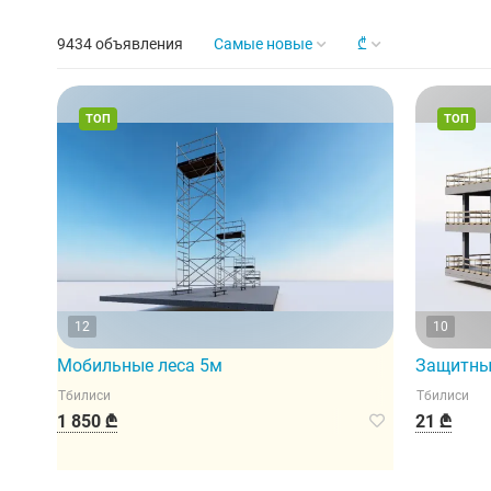
9434 объявления
Самые новые
₾
ТОП
ТОП
12
10
Мобильные леса 5м
Защитны
Тбилиси
Тбилиси
1 850 ₾
21 ₾