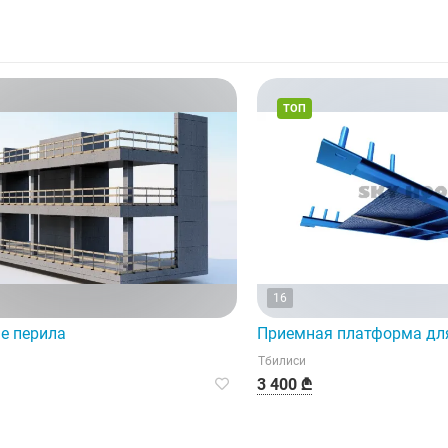
ТОП
16
е перила
Приемная платформа дл
Тбилиси
3 400 ₾