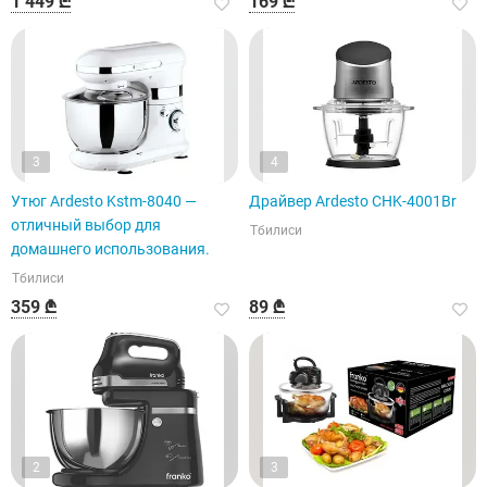
1 449 ₾
169 ₾
3
4
Утюг Ardesto Kstm-8040 —
Драйвер Ardesto CHK-4001Br
отличный выбор для
Тбилиси
домашнего использования.
Тбилиси
359 ₾
89 ₾
2
3