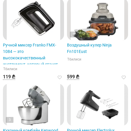
2
Ручной миксер Franko FMX-
Воздушный кулер Ninja
1084 — это
Fn101Eust
высококачественный
Тбилиси
инструмент, который станет
Тбилиси
отличным помощником на
119 ₾
599 ₾
кухне.
3
Кухонный комбайн Kenwood
Ручной миксер Electrolux