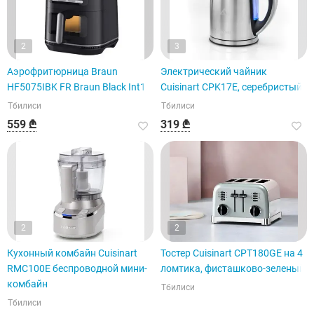
2
3
Аэрофритюрница Braun
Электрический чайник
HF5075IBK FR Braun Black Int1
Cuisinart CPK17E, серебристый.
Тбилиси
Тбилиси
559 ₾
319 ₾
2
2
Кухонный комбайн Cuisinart
Тостер Cuisinart CPT180GE на 4
RMC100E беспроводной мини-
ломтика, фисташково-зеленый
комбайн
Тбилиси
Тбилиси