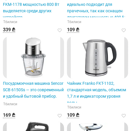
FKM-1178 мощностью 800 Вт
идеально подходит для
выделяется среди других
прачечных, так как оснащен
устройств.
двигателем мощностью 400 Вт.
Тбилиси
Тбилиси
339 ₾
109 ₾
Посудомоечная машина Sencor
Чайник Franko FKT-1102,
SCB 6150Ss — это современный
стандартная модель, объемом
и удобный бытовой прибор.
1,7 л и индикатором уровня
воды.
Тбилиси
Тбилиси
169 ₾
109 ₾