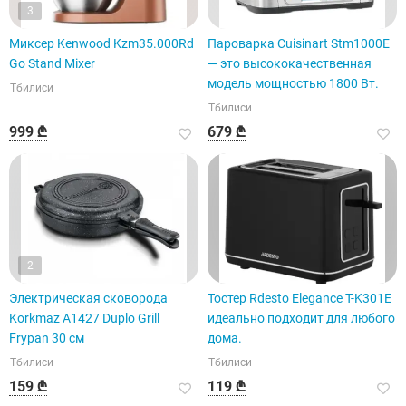
3
Миксер Kenwood Kzm35.000Rd
Пароварка Cuisinart Stm1000E
Go Stand Mixer
— это высококачественная
модель мощностью 1800 Вт.
Тбилиси
Тбилиси
999 ₾
679 ₾
2
Электрическая сковорода
Тостер Rdesto Elegance T-K301E
Korkmaz A1427 Duplo Grill
идеально подходит для любого
Frypan 30 см
дома.
Тбилиси
Тбилиси
159 ₾
119 ₾