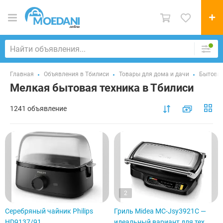
Главная
Объявления в Тбилиси
Товары для дома и дачи
Бытовая
Мелкая бытовая техника в Тбилиси
1241 объявление
2
Серебряный чайник Philips
Гриль Midea MC-Jsy3921C —
HD9137/91
идеальный вариант для тех,