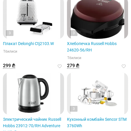
3
3
Плакат Delonghi Ctj2103.W
Хлебопечка Russell Hobbs
24620-56/RH
Тбилиси
Тбилиси
299 ₾
279 ₾
3
Электрический чайник Russell
Кухонный комбайн Sencor STM
Hobbs 23912-70/RH Adventure
3760Wh