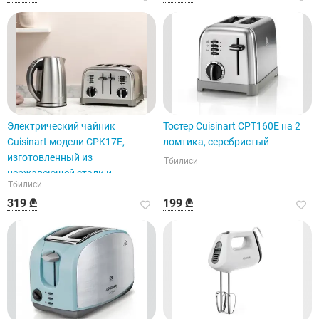
Электрический чайник
Тостер Cuisinart CPT160E на 2
Cuisinart модели CPK17E,
ломтика, серебристый
изготовленный из
Тбилиси
нержавеющей стали и
Тбилиси
пластика.
319 ₾
199 ₾