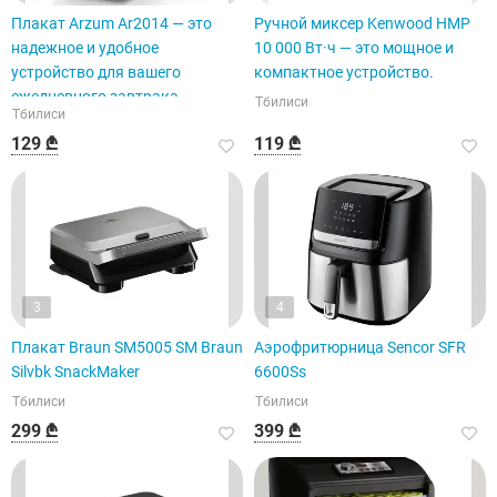
Плакат Arzum Ar2014 — это
Ручной миксер Kenwood HMP
надежное и удобное
10 000 Вт·ч — это мощное и
устройство для вашего
компактное устройство.
ежедневного завтрака.
Тбилиси
Тбилиси
129 ₾
119 ₾
3
4
Плакат Braun SM5005 SM Braun
Аэрофритюрница Sencor SFR
Silvbk SnackMaker
6600Ss
Тбилиси
Тбилиси
299 ₾
399 ₾