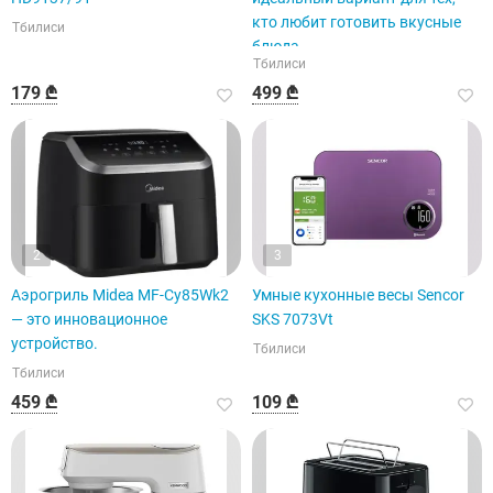
кто любит готовить вкусные
Тбилиси
блюда.
Тбилиси
179 ₾
499 ₾
2
3
Аэрогриль Midea MF-Cy85Wk2
Умные кухонные весы Sencor
— это инновационное
SKS 7073Vt
устройство.
Тбилиси
Тбилиси
459 ₾
109 ₾