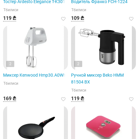
Тостер Ardesto Elegance T-K301E
Водитель Франко FCH-1224
Тбилиси
Тбилиси
119 ₾
109 ₾
2
2
Миксер Kenwood Hmp30.A0Wh
Ручной миксер Beko HMM
81504 BX
Тбилиси
Тбилиси
169 ₾
119 ₾