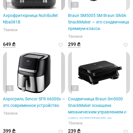
4
2
Аэрофритюрница Nutribullet
Braun SM5005 SM Braun Silvbk
Nba081B
SnackMaker — это сэндвичница
премиум-класса.
Тбилиси
Тбилиси
649 ₾
299 ₾
3
2
Аэрогриль Sencor SFR 6600Ss —
Сэндвичница Braun Sm5000
это современное устройство.
SnackMaker оснащена
механическим управлением и
Тбилиси
черным пластиковым
Тбилиси
корпусом.
399 ₾
239 ₾