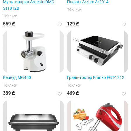
Мультиварка Ardesto DMC-
Плакат Arzum Ar2014
Ss1812B
Тбилиси
Тбилиси
569 ₾
129 ₾
Кенвуд MG450
Гриль-тостер Franko FGT-1212
Тбилиси
Тбилиси
339 ₾
469 ₾