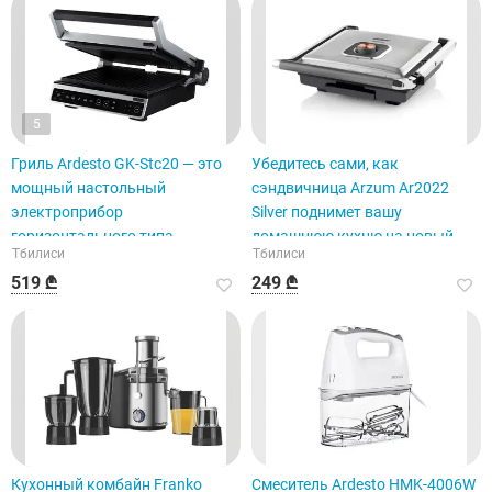
5
Гриль Ardesto GK-Stc20 — это
Убедитесь сами, как
мощный настольный
сэндвичница Arzum Ar2022
электроприбор
Silver поднимет вашу
горизонтального типа.
домашнюю кухню на новый
Тбилиси
Тбилиси
уровень совершенства.
519 ₾
249 ₾
Кухонный комбайн Franko
Смеситель Ardesto HMK-4006W