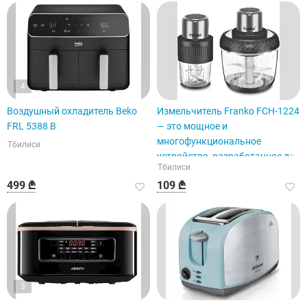
4
Воздушный охладитель Beko
Измельчитель Franko FCH-1224
FRL 5388 B
— это мощное и
многофункциональное
Тбилиси
устройство, разработанное для
Тбилиси
измельчения древесины.
499 ₾
109 ₾
3