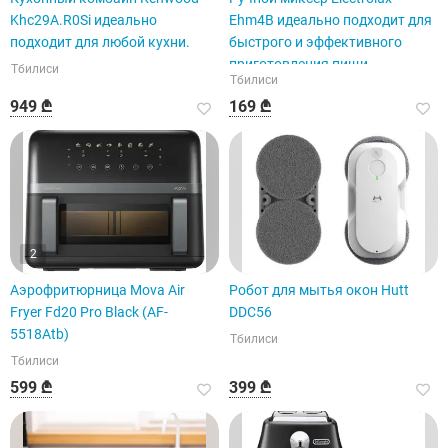
Khc29A.R0Si идеально
Ehm4B идеально подходит для
подходит для любой кухни.
быстрого и эффективного
приготовления пищи.
Тбилиси
Тбилиси
949 ₾
169 ₾
2
Аэрофритюрница Mova Air
Робот для мытья окон Hutt
Fryer Fd20 Pro Black (AF-
DDC56
5518Atb)
Тбилиси
Тбилиси
599 ₾
399 ₾