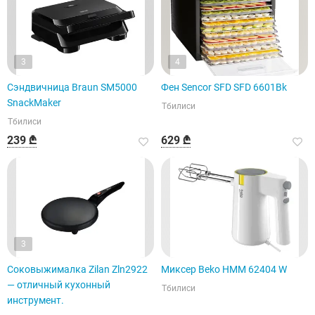
3
4
Сэндвичница Braun SM5000
Фен Sencor SFD SFD 6601Bk
SnackMaker
Тбилиси
Тбилиси
239 ₾
629 ₾
3
Соковыжималка Zilan Zln2922
Миксер Beko HMM 62404 W
— отличный кухонный
Тбилиси
инструмент.