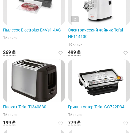
2
Пылесос Electrolux E4Vs1-4AG
Электрический чайник Tefal
NE114130
Тбилиси
Тбилиси
269 ₾
499 ₾
Плакат Tefal Tt340830
Гриль-тостер Tefal GC722D34
Тбилиси
Тбилиси
199 ₾
779 ₾