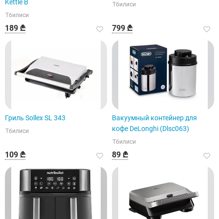
Kettle B
Тбилиси
Тбилиси
189 ₾
799 ₾
Гриль Sollex SL 343
Вакуумный контейнер для
кофе DeLonghi (Dlsc063)
Тбилиси
Тбилиси
109 ₾
89 ₾