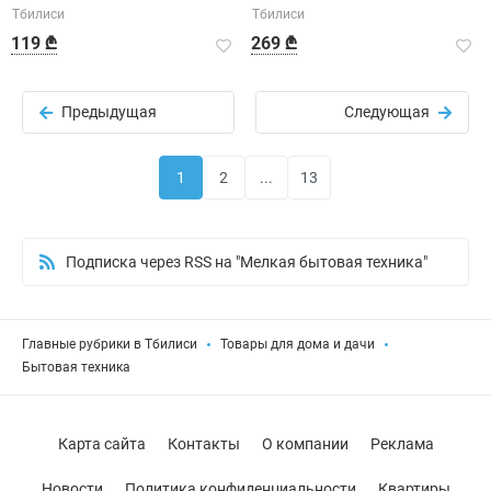
Тбилиси
Тбилиси
вашей кухни.
119 ₾
269 ₾
Предыдущая
Следующая
1
2
...
13
Подписка через RSS на "Мелкая бытовая техника"
Главные рубрики в Тбилиси
Товары для дома и дачи
Бытовая техника
Карта сайта
Контакты
О компании
Реклама
Новости
Политика конфиденциальности
Квартиры