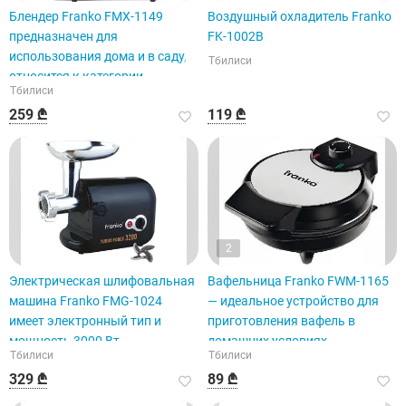
Блендер Franko FMX-1149
Воздушный охладитель Franko
предназначен для
FK-1002B
использования дома и в саду,
Тбилиси
относится к категории
Тбилиси
малогабаритной бытовой
259 ₾
119 ₾
техники.
2
Электрическая шлифовальная
Вафельница Franko FWM-1165
машина Franko FMG-1024
— идеальное устройство для
имеет электронный тип и
приготовления вафель в
мощность 3000 Вт.
домашних условиях.
Тбилиси
Тбилиси
329 ₾
89 ₾