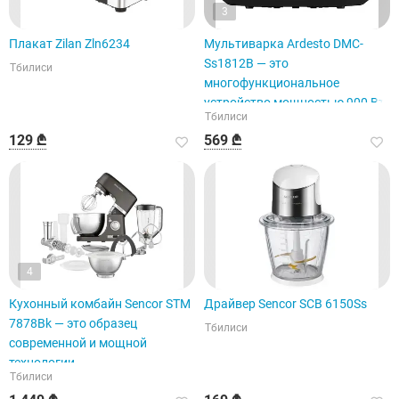
3
Плакат Zilan Zln6234
Мультиварка Ardesto DMC-
Ss1812B — это
Тбилиси
многофункциональное
устройство мощностью 900 Вт.
Тбилиси
129 ₾
569 ₾
4
Кухонный комбайн Sencor STM
Драйвер Sencor SCB 6150Ss
7878Bk — это образец
Тбилиси
современной и мощной
технологии.
Тбилиси