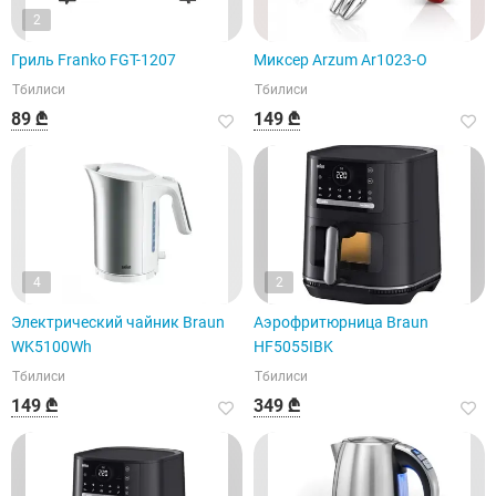
2
Гриль Franko FGT-1207
Миксер Arzum Ar1023-O
Тбилиси
Тбилиси
89 ₾
149 ₾
4
2
Электрический чайник Braun
Аэрофритюрница Braun
WK5100Wh
HF5055IBK
Тбилиси
Тбилиси
149 ₾
349 ₾