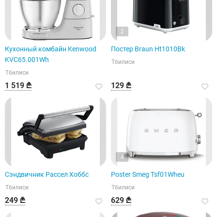
2
Кухонный комбайн Kenwood
Постер Braun Ht1010Bk
KVC65.001Wh
Тбилиси
Тбилиси
1 519 ₾
129 ₾
4
Сэндвичник Рассел Хоббс
Poster Smeg Tsf01Wheu
Тбилиси
Тбилиси
249 ₾
629 ₾