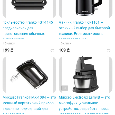
Гриль-тостер Franko FGT-1145
Чайник Franko FKT-1101 —
предназначен для
отличный выбор для бытовой
приготовления обычных
техники. Его вместимость
бутербродов.
составляет 1,7 л.
Тбилиси
Тбилиси
199 ₾
109 ₾
3
Микшер Franko FMX-1084 — это
Миксер Electrolux Esm4B — это
мощный портативный прибор,
многофункциональное
идеально подходящий для
устройство, разработанное для
любого дома.
удовлетворения потребностей