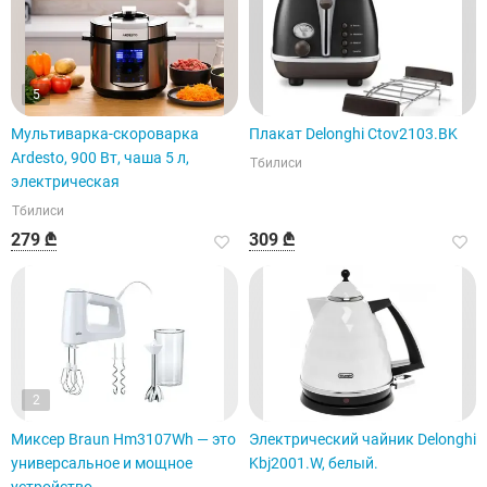
5
Мультиварка-скороварка
Плакат Delonghi Ctov2103.BK
Ardesto, 900 Вт, чаша 5 л,
Тбилиси
электрическая
Тбилиси
279 ₾
309 ₾
2
Миксер Braun Hm3107Wh — это
Электрический чайник Delonghi
универсальное и мощное
Kbj2001.W, белый.