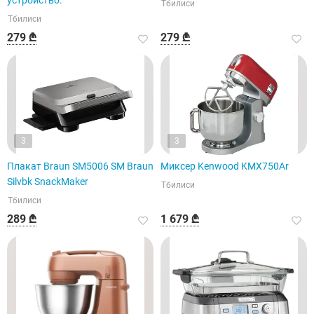
устройство.
Тбилиси
Тбилиси
279 ₾
279 ₾
3
3
Плакат Braun SM5006 SM Braun
Миксер Kenwood KMX750Ar
Silvbk SnackMaker
Тбилиси
Тбилиси
289 ₾
1 679 ₾