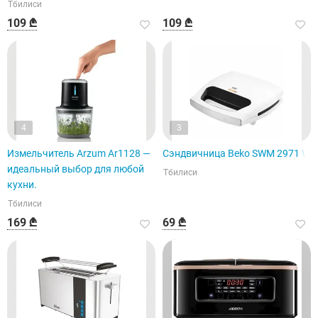
Тбилиси
109 ₾
109 ₾
4
3
Измельчитель Arzum Ar1128 —
Сэндвичница Beko SWM 2971 W
идеальный выбор для любой
Тбилиси
кухни.
Тбилиси
169 ₾
69 ₾