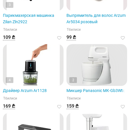
3
Парикмахерская машинка
Выпрямитель для волос Arzum
Zilan Zln2922
Ar5034 розовый
Тбилиси
Тбилиси
109 ₾
99 ₾
4
2
Драйвер Arzum Ar1128
Микшер Panasonic MK-Gb3Wtq
Тбилиси
Тбилиси
169 ₾
159 ₾