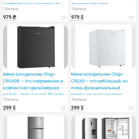
комфортное и экономичное
решение для дома.
Тбилиси
Тбилиси
решение.
979 ₾
979 $
Мини-холодильник Chigo
Мини-холодильник Chigo
CRG60B — это современная и
CRG60 — это небольшой, но
компактная однокамерная
очень функциональный
модель, вмещающая 48 камер.
помощник в вашем доме.
Тбилиси
Тбилиси
299 $
299 $