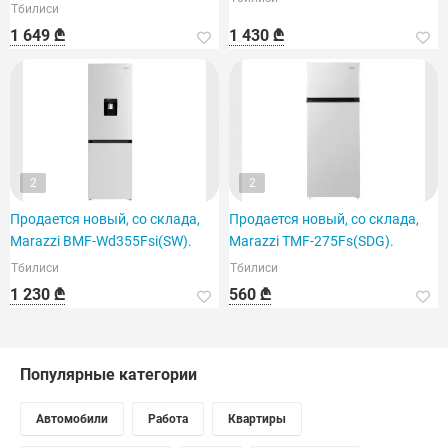
Тбилиси
устройство.
1 649 ₾
1 430 ₾
2
2
Продается новый, со склада,
Продается новый, со склада,
Marazzi BMF-Wd355Fsi(SW).
Marazzi TMF-275Fs(SDG).
Тбилиси
Тбилиси
1 230 ₾
560 ₾
Популярные категории
Автомобили
Работа
Квартиры