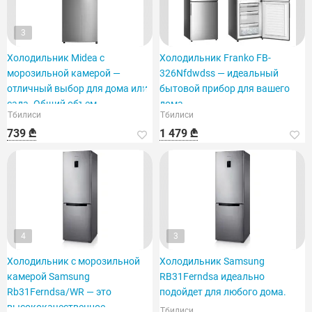
3
Холодильник Midea с
Холодильник Franko FB-
морозильной камерой —
326Nfdwdss — идеальный
отличный выбор для дома или
бытовой прибор для вашего
сада. Общий объем —
дома.
Тбилиси
Тбилиси
739 ₾
1 479 ₾
4
3
Холодильник с морозильной
Холодильник Samsung
камерой Samsung
RB31Ferndsa идеально
Rb31Ferndsa/WR — это
подойдет для любого дома.
высококачественное
Тбилиси