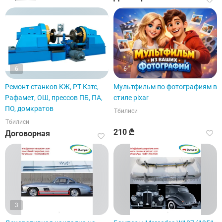
6
6
Ремонт станков КЖ, РТ Кзтс,
Мультфильм по фотографиям в
Рафамет, ОШ, прессов ПБ, ПА,
стиле pixar
ПО, домкратов
Тбилиси
Тбилиси
210 ₾
Договорная
3