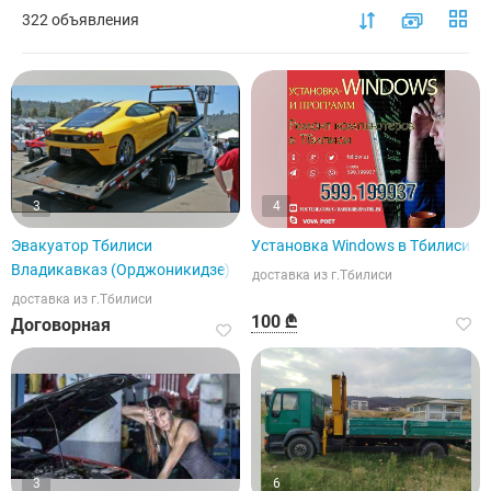
322 объявления
3
4
Эвакуатор Тбилиси
Установка Windows в Тбилиси
Владикавказ (Орджоникидзе)
доставка из г.Тбилиси
доставка из г.Тбилиси
100 ₾
Договорная
3
6