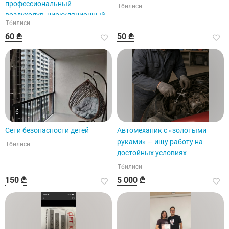
профессиональный
Тбилиси
воздуходув, циркуляционный
Тбилиси
воздух
60 ₾
50 ₾
6
Сети безопасности детей
Автомеханик с «золотыми
руками» — ищу работу на
Тбилиси
достойных условиях
Тбилиси
150 ₾
5 000 ₾