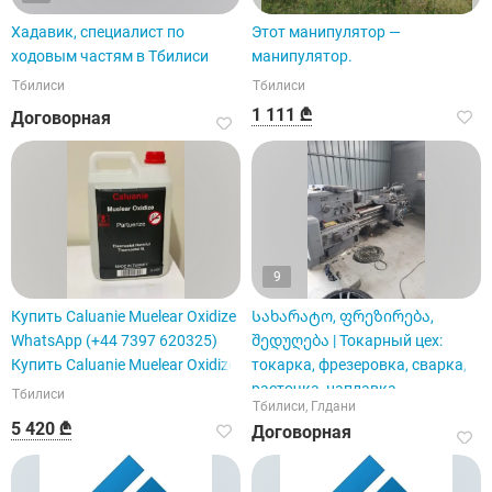
Хадавик, специалист по
Этот манипулятор —
ходовым частям в Тбилиси
манипулятор.
Тбилиси
Тбилиси
1 111 ₾
Договорная
9
Купить Caluanie Muelear Oxidize
Სახარატო, ფრეზირება,
WhatsApp (+44 7397 620325)
შედუღება | Токарный цех:
Купить Caluanie Muelear Oxidize
токарка, фрезеровка, сварка,
расточка, наплавка
Тбилиси
Тбилиси, Глдани
5 420 ₾
Договорная