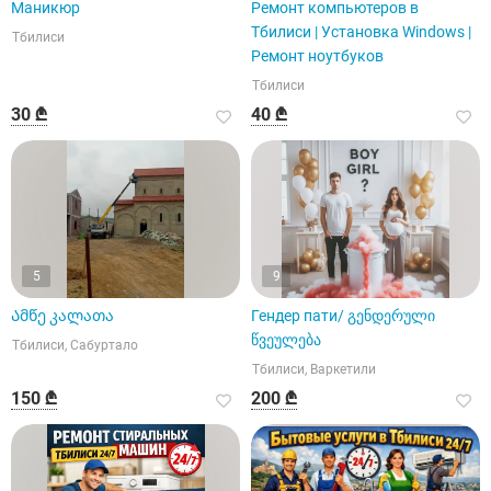
Маникюр
Ремонт компьютеров в
Тбилиси | Установка Windows |
Тбилиси
Ремонт ноутбуков
Тбилиси
30 ₾
40 ₾
5
9
Ამწე კალათა
Гендер пати/ გენდერული
წვეულება
Тбилиси, Сабуртало
Тбилиси, Варкетили
150 ₾
200 ₾