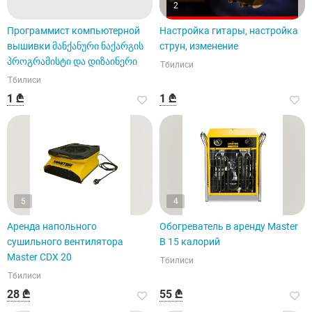
2
Программист компьютерной
Настройка гитары, настройка
вышивки მანქანური ნაქარგის
струн, изменение
პროგრამისტი და დიზაინერი
Тбилиси
Тбилиси
1 ₾
1 ₾
5
4
Аренда напольного
Обогреватель в аренду Master
сушильного вентилятора
B 15 калорий
Master CDX 20
Тбилиси
Тбилиси
28 ₾
55 ₾