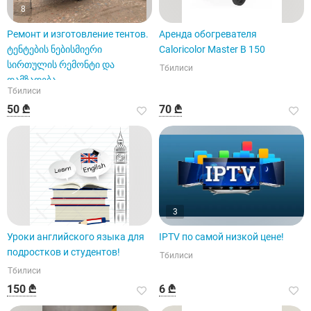
8
Ремонт и изготовление тентов.
Аренда обогревателя
ტენტების ნებისმიერი
Caloricolor Master B 150
სირთულის რემონტი და
Тбилиси
დამზადება
Тбилиси
50 ₾
70 ₾
3
Уроки английского языка для
IPTV по самой низкой цене!
подростков и студентов!
Тбилиси
Тбилиси
150 ₾
6 ₾