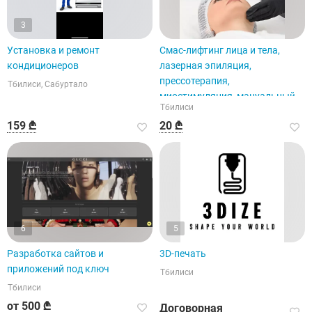
3
Установка и ремонт
Смас-лифтинг лица и тела,
кондиционеров
лазерная эпиляция,
прессотерапия,
Тбилиси, Сабуртало
миостимуляция, мануальный
Тбилиси
массаж.
159 ₾
20 ₾
6
5
Разработка сайтов и
3D-печать
приложений под ключ
Тбилиси
Тбилиси
от
500 ₾
Договорная