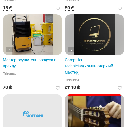
Тбилиси
Тбилиси
15 ₾
50 ₾
7
5
Мастер-осушитель воздуха в
Computer
аренду
technician(компьютерный
мастер)
Тбилиси
Тбилиси
70 ₾
от
10 ₾