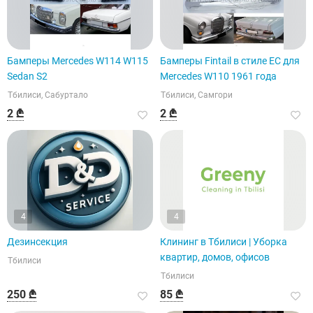
Бамперы Mercedes W114 W115
Бамперы Fintail в стиле ЕС для
Sedan S2
Mercedes W110 1961 года
Тбилиси, Сабуртало
Тбилиси, Самгори
2 ₾
2 ₾
4
4
Дезинсекция
Клининг в Тбилиси | Уборка
квартир, домов, офисов
Тбилиси
Тбилиси
250 ₾
85 ₾