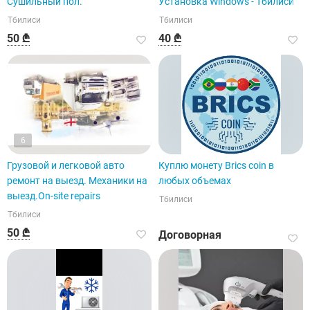
Сушильный пол.
Установка Windows - Тбилиси
Тбилиси
Тбилиси
50 ₾
40 ₾
6
Грузовой и легковой авто
Куплю монету Brics coin в
ремонт на выезд. Механики на
любых объемах
выезд.On-site repairs
Тбилиси
Тбилиси
50 ₾
Договорная