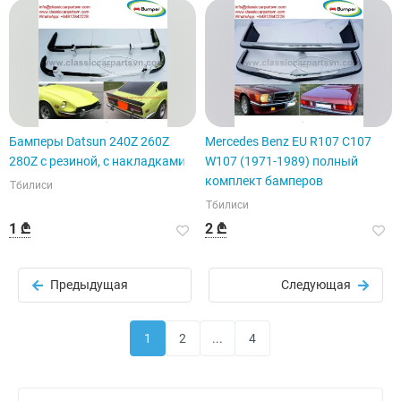
Бамперы Datsun 240Z 260Z
Mercedes Benz EU R107 C107
280Z с резиной, с накладками
W107 (1971-1989) полный
комплект бамперов
Тбилиси
Тбилиси
1 ₾
2 ₾
Предыдущая
Следующая
1
2
...
4