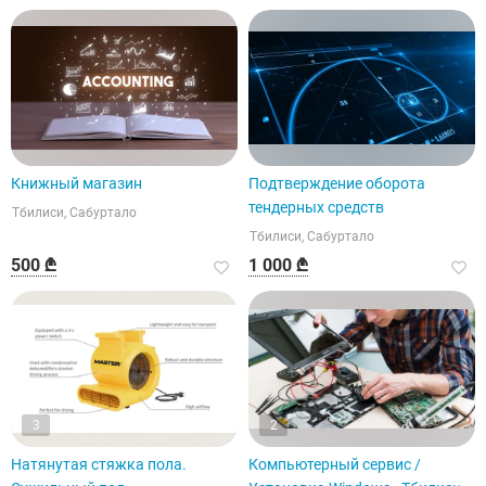
Книжный магазин
Подтверждение оборота
тендерных средств
Тбилиси, Сабуртало
Тбилиси, Сабуртало
500 ₾
1 000 ₾
3
2
Натянутая стяжка пола.
Компьютерный сервис /