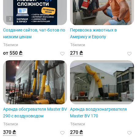
2
Создание сайтов, чат-ботов по
Перевозка животных в
низким ценам
Америку и Европу
Тбилиси
Тбилиси
от
550 ₾
271 ₾
6
3
Аренда обогревателя Master BV
Аренда воздухонагревателя
290 с воздуховодом
Master BV 170
Тбилиси
Тбилиси
370 ₾
270 ₾