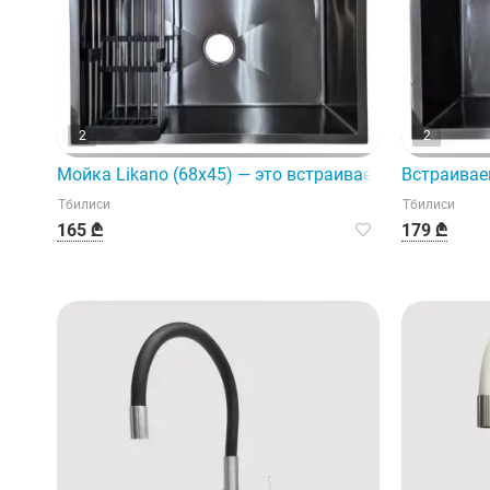
2
2
Мойка Likano (68x45) — это встраиваемый механиз
Встраивае
Тбилиси
Тбилиси
165 ₾
179 ₾