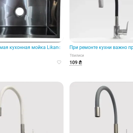
м для современной кухни.
мая кухонная мойка Likano (80x50) — это мощный и элеган
При ремонте кухни важно п
Тбилиси
109 ₾