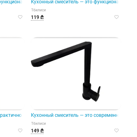
родукт, разработанный для
функциональное и элегантное решение для любой кухни.
Кухонный смеситель — это функциональное и
Тбилиси
119 ₾
ни.
практичное и эффективное решение для вашей кухонной са
Кухонный смеситель — это современное и пра
Тбилиси
149 ₾