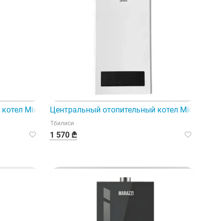
горячей водой для дома и сада.
котел Midea модели L1Pb24-C28Wm, разработанный с учет
Центральный отопительный котел Midea L1P
Тбилиси
1 570 ₾