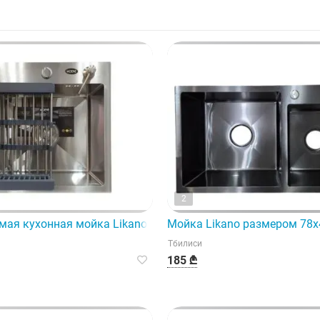
2
ощностью 32 кВт отличается двумя функциональными особе
мая кухонная мойка Likano (45x40) — идеальный выбор дл
Мойка Likano размером 78x
Тбилиси
185 ₾