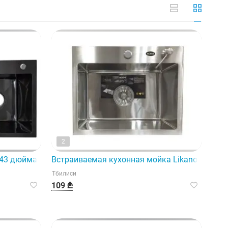
2
нностями – отоплением.
я любого дома.
43 дюйма — это стандартная встраиваемая кухонная мойк
Встраиваемая кухонная мойка Likano (50x40
Тбилиси
109 ₾