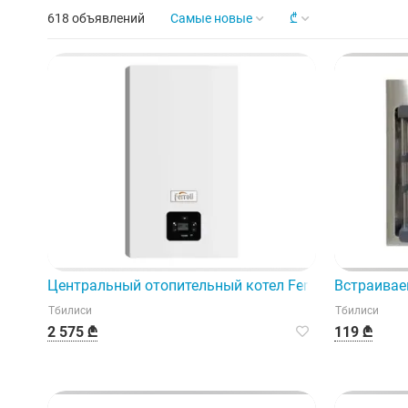
618 объявлений
Самые новые
₾
Центральный отопительный котел Ferroli Diva D м
Встраивае
Тбилиси
Тбилиси
2 575 ₾
119 ₾