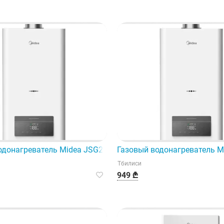
 идеальный выбор для вашей кухни.
одонагреватель Midea JSG26-13VLS — это эффективное и м
Газовый водонагреватель M
Тбилиси
949 ₾