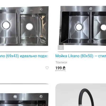
2
шение для вашей кухни.
ano (69x43) идеально подходит для встраиваемой установки
Мойка Likano (80x50) — сти
Тбилиси
199 ₾