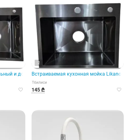
2
 на кухне.
льный и долговечный выбор для вашей кухни.
Встраиваемая кухонная мойка Likano (50x40
Тбилиси
145 ₾