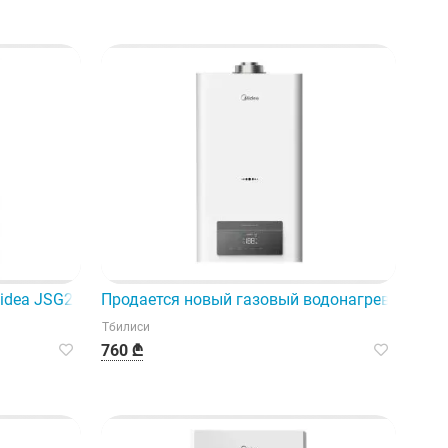
ощное устройство.
idea JSG26-13VLS — это эффективное и экономичное реше
Продается новый газовый водонагреватель M
Тбилиси
760 ₾