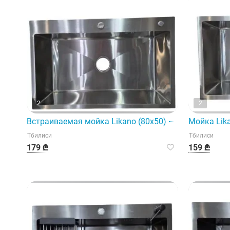
2
2
Встраиваемая мойка Likano (80x50) — идеальное ре
Мойка Lik
Тбилиси
Тбилиси
179 ₾
159 ₾