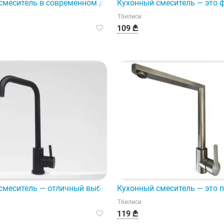
енного дизайна.
смеситель в современном дизайне, высококачественный п
Кухонный смеситель — это 
Тбилиси
109 ₾
ое и функциональное дополнение к вашей кухне.
смеситель — отличный выбор для модернизации вашей кух
Кухонный смеситель — это 
Тбилиси
119 ₾