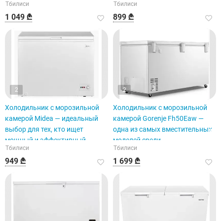
Тбилиси
Тбилиси
литров.
1 049 ₾
899 ₾
2
2
Холодильник с морозильной
Холодильник с морозильной
камерой Midea — идеальный
камерой Gorenje Fh50Eaw —
выбор для тех, кто ищет
одна из самых вместительных
мощный и эффективный
моделей среди
Тбилиси
Тбилиси
морозильник.
электроприборов.
949 ₾
1 699 ₾