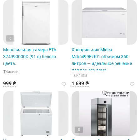
6
Морозильная камера ETA
Холодильник Midea
374990000D (91 л) белого
Mdrc499Fzf01 объемом 360
цвета.
литров — идеальное решение
для вашего дома.
Тбилиси
Тбилиси
999 ₾
1 699 ₾
3