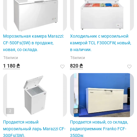
Морозильная камера Marazzi:
Холодильник с морозильной
CF-500Fs(SW) в продаже,
камерой TCL F300CFW, новый,
новая, со склада.
в наличии.
Тбилиси
Тбилиси
1 180 ₾
820 ₾
2
2
Продается новый
Продается новый, со склада,
морозильный ларь Marazzi CF-
радиоприемник Franko FCF-
300Fs(SW).
350Dw.