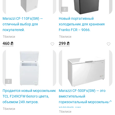
2
Marazzi CF-110Fs(SW) —
Новый портативный
отличный выбор для
холодильник для хранения
покупателей.
Franko FCR – 9066.
Тбилиси
Тбилиси
460 ₾
299 ₾
2
Продается новый морозильник
Marazzi CF-500Fs(SW) — это
TCL F249CFW белого цвета,
вместительный
объемом 249 литров.
горизонтальный морозильный
холодильник.
Тбилиси
Тбилиси