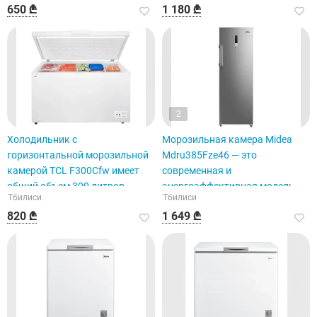
650 ₾
1 180 ₾
2
Холодильник с
Морозильная камера Midea
горизонтальной морозильной
Mdru385Fze46 — это
камерой TCL F300Cfw имеет
современная и
общий объем 300 литров.
энергоэффективная модель.
Тбилиси
Тбилиси
820 ₾
1 649 ₾