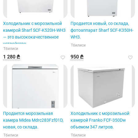
Холодильник с морозильной
Продается новый, со склада,
камерой Sharf SCF-K520H-WH3
фотоаппарат Sharf SCF-K350H-
— это высококачественное
WH3.
устройство.
Тбилиси
Тбилиси
1 280 ₾
950 ₾
Продается морозильная
Холодильник с морозильной
камера Midea Mdrc283Fzf01D,
камерой Franko FCF-350Dw
новая, со склада.
объемом 347 литров.
Тбилиси
Тбилиси