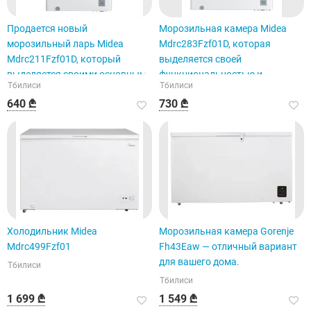
Продается новый
Морозильная камера Midea
морозильный ларь Midea
Mdrc283Fzf01D, которая
Mdrc211Fzf01D, который
выделяется своей
выделяется своими основными
функциональностью и
Тбилиси
Тбилиси
характеристиками.
возможностями.
640 ₾
730 ₾
Холодильник Midea
Морозильная камера Gorenje
Mdrc499Fzf01
Fh43Eaw — отличный вариант
для вашего дома.
Тбилиси
Тбилиси
1 699 ₾
1 549 ₾