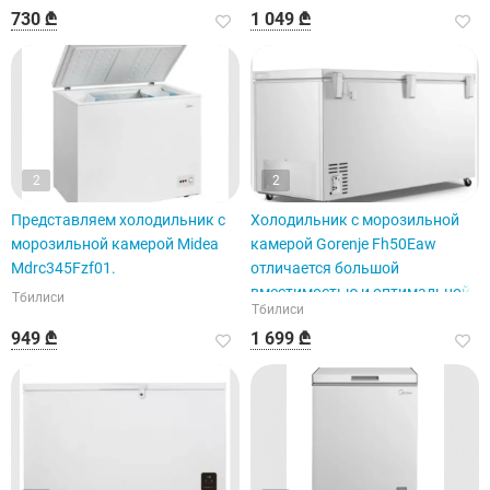
730 ₾
1 049 ₾
2
2
Представляем холодильник с
Холодильник с морозильной
морозильной камерой Midea
камерой Gorenje Fh50Eaw
Mdrc345Fzf01.
отличается большой
вместимостью и оптимальной
Тбилиси
Тбилиси
функциональностью.
949 ₾
1 699 ₾