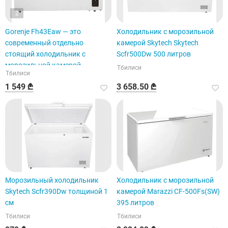
2
Gorenje Fh43Eaw — это
Холодильник с морозильной
современный отдельно
камерой Skytech Skytech
стоящий холодильник с
Scfr500Dw 500 литров
морозильной камерой.
Тбилиси
Тбилиси
1 549 ₾
3 658.50 ₾
Морозильный холодильник
Холодильник с морозильной
Skytech Scfr390Dw толщиной 1
камерой Marazzi CF-500Fs(SW)
см
395 литров
Тбилиси
Тбилиси