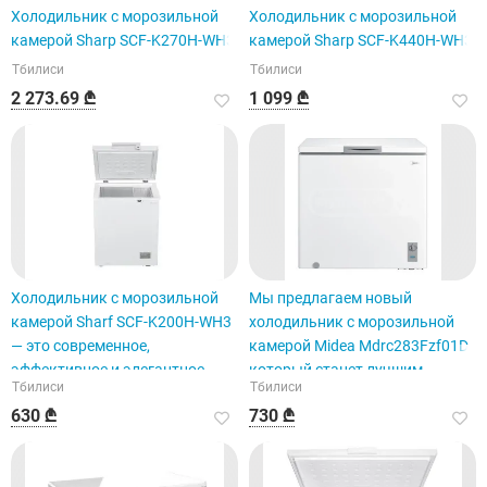
Холодильник с морозильной
Холодильник с морозильной
камерой Sharp SCF-K270H-WH3
камерой Sharp SCF-K440H-WH3
Тбилиси
Тбилиси
2 273.69 ₾
1 099 ₾
Холодильник с морозильной
Мы предлагаем новый
камерой Sharf SCF-K200H-WH3
холодильник с морозильной
— это современное,
камерой Midea Mdrc283Fzf01D,
эффективное и элегантное
который станет лучшим
Тбилиси
Тбилиси
устройство.
выбором для вашего дома.
630 ₾
730 ₾