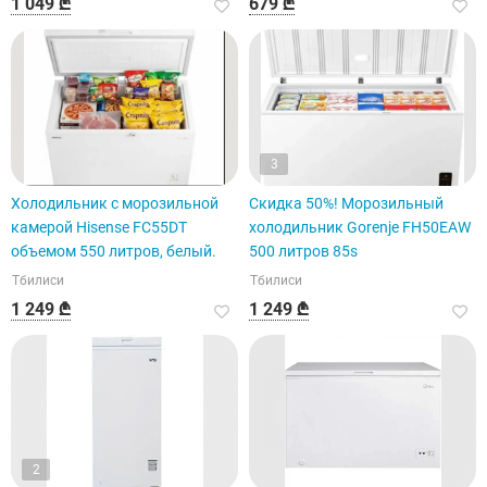
1 049 ₾
679 ₾
3
Холодильник с морозильной
Скидка 50%! Морозильный
камерой Hisense FC55DT
холодильник Gorenje FH50EAW
объемом 550 литров, белый.
500 литров 85s
Тбилиси
Тбилиси
1 249 ₾
1 249 ₾
2