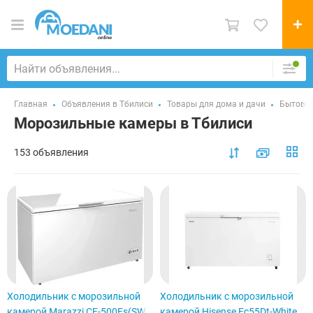
Главная
Объявления в Тбилиси
Товары для дома и дачи
Бытовая
Морозильные камеры в Тбилиси
153 объявления
Холодильник с морозильной
Холодильник с морозильной
камерой Marazzi CF-500Fs(SW)
камерой Hisense Fc55Dt-White