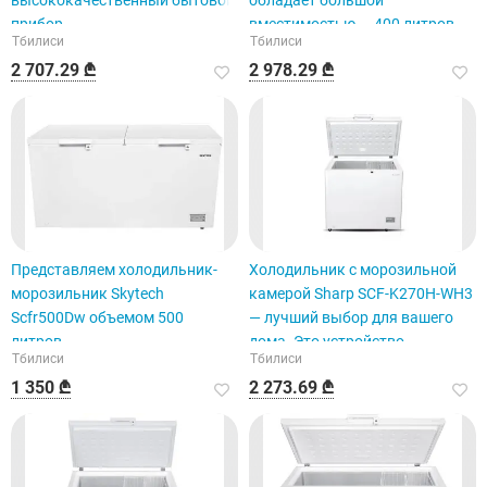
высококачественный бытовой
обладает большой
прибор.
вместимостью — 400 литров.
Тбилиси
Тбилиси
2 707.29 ₾
2 978.29 ₾
Представляем холодильник-
Холодильник с морозильной
морозильник Skytech
камерой Sharp SCF-K270H-WH3
Scfr500Dw объемом 500
— лучший выбор для вашего
литров.
дома. Это устройство
Тбилиси
Тбилиси
выделяется благодаря своей
1 350 ₾
2 273.69 ₾
системе DEF (обезжирив