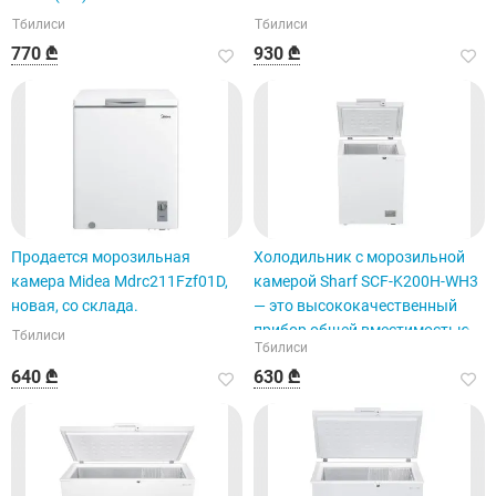
Тбилиси
Тбилиси
770 ₾
930 ₾
Продается морозильная
Холодильник с морозильной
камера Midea Mdrc211Fzf01D,
камерой Sharf SCF-K200H-WH3
новая, со склада.
— это высококачественный
прибор общей вместимостью
Тбилиси
Тбилиси
145 литров.
640 ₾
630 ₾