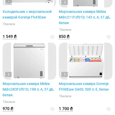
2
3
Холодильник с морозильной
Морозильная камера Midea
камерой Gorenje Fh43Eaw
Mdrc211Fzf01D, 143 л, A, 37 дБ,
белая.
Тбилиси
Тбилиси
1 549 ₾
850 ₾
3
3
Морозильная камера Midea
Морозильная камера Gorenje
Mdrc283Fzf01D, 198 л, A, 37 дБ,
Fh50Eaw G600, 500 л, E, белая.
белая.
Тбилиси
Тбилиси
970 ₾
1 700 ₾