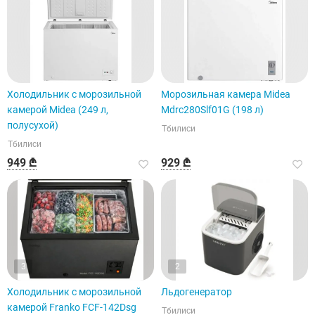
Холодильник с морозильной
Морозильная камера Midea
камерой Midea (249 л,
Mdrc280Slf01G (198 л)
полусухой)
Тбилиси
Тбилиси
949 ₾
929 ₾
3
2
Холодильник с морозильной
Льдогенератор
камерой Franko FCF-142Dsg
Тбилиси