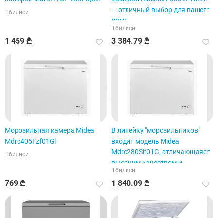
— отличный выбор для вашего
Тбилиси
дома.
Тбилиси
1 459 ₾
3 384.79 ₾
Морозильная камера Midea
В линейку "морозильников"
Mdrc405Fzf01Gl
входит модель Midea
Mdrc280Slf01G, отличающаяся
Тбилиси
высоким качеством и
Тбилиси
надежностью.
769 ₾
1 840.09 ₾