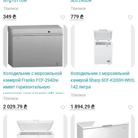
Srfg7011Dw
Scfr290Dw
Тбилиси
Тбилиси
349 ₾
779 ₾
Холодильник с морозильной
Холодильник с морозильной
камерой Franko FCF-294Dw
камерой Sharp SCF-K200H-WH3,
имеет горизонтальную
142 литра
морозильную камеру объемом
Тбилиси
Тбилиси
300 литров.
2 029.79 ₾
1 894.29 ₾