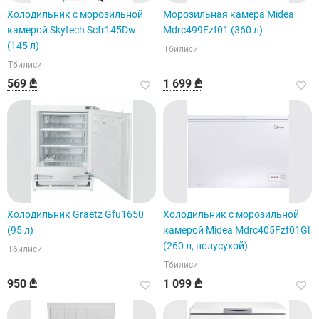
Холодильник с морозильной
Морозильная камера Midea
камерой Skytech Scfr145Dw
Mdrc499Fzf01 (360 л)
(145 л)
Тбилиси
Тбилиси
569 ₾
1 699 ₾
Холодильник Graetz Gfu1650
Холодильник с морозильной
(95 л)
камерой Midea Mdrc405Fzf01Gl
(260 л, полусухой)
Тбилиси
Тбилиси
950 ₾
1 099 ₾