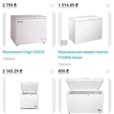
2 799 ₾
1 514.89 ₾
2
Мороженое Chigo Cfd335
Морозильная камера Hisense
FC39DD-белая
Тбилиси
Тбилиси
2 165.29 ₾
850 ₾