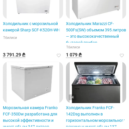
Холодильник с морозильной
Холодильник Marazzi CF-
камерой Sharp SCF-K520H-WH3
500Fs(SW) объемом 395 литров
— это высококачественный
Тбилиси
бытовой прибор.
Тбилиси
3 791.29 ₾
1 079 ₾
4
Морозильная камера Franko
Холодильник Franko FCF-
FCF-350Dw разработана для
142Dsg выполнен в
высокой эффективности и
горизонтальном морозильном
имеет объем 347 литров.
режиме и имеет объем 137