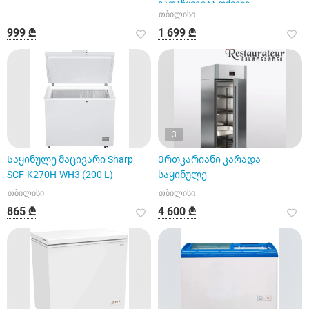
გადაწყვეტაა თქვენი
თბილისი
სახლისთვის
999 ₾
1 699 ₾
3
Საყინულე მაცივარი Sharp
Ერთკარიანი კარადა
SCF-K270H-WH3 (200 L)
საყინულე
თბილისი
თბილისი
865 ₾
4 600 ₾