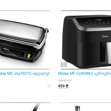
2
ea MC-Jsy3921C იდეალურ ვარიანტს წარმოადგენს მათთვი
Midea MF-Cy85Wk2 აეროგრ
თბილისი
459 ₾