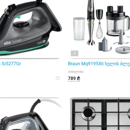
2
 Si5277Gr
Braun Mq9195Xli ხელის ბლ
თბილისი
789 ₾