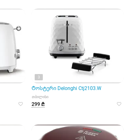
3
Ტოსტერი Delonghi Ctj2103.W
თბილისი
299 ₾