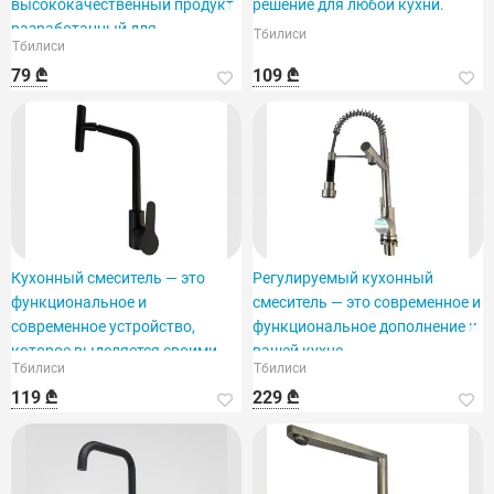
высококачественный продукт,
решение для любой кухни.
разработанный для
Тбилиси
Тбилиси
79 ₾
109 ₾
Кухонный смеситель — это
Регулируемый кухонный
функциональное и
смеситель — это современное и
современное устройство,
функциональное дополнение к
которое выделяется своими
вашей кухне.
Тбилиси
Тбилиси
особенностями.
119 ₾
229 ₾