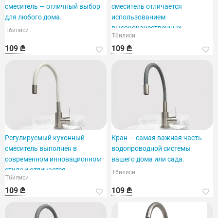
смеситель — отличный выбор
смеситель отличается
для любого дома.
использованием
высококачественных
Тбилиси
Тбилиси
материалов.
109 ₾
109 ₾
Регулируемый кухонный
Кран — самая важная часть
смеситель выполнен в
водопроводной системы
современном инновационном
вашего дома или сада.
стиле и отличается
Тбилиси
Тбилиси
функциональным дизайном.
109 ₾
109 ₾