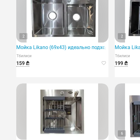
2
2
Мойка Likano (69x43) идеально подходит для встра
Мойка Lik
Тбилиси
Тбилиси
159 ₾
199 ₾
6