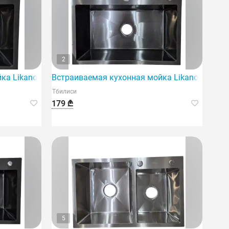
2
хни.
ка Likano (50x40) отличается компактными размерами.
Встраиваемая кухонная мойка Likano (80x50)
Тбилиси
179 ₾
5