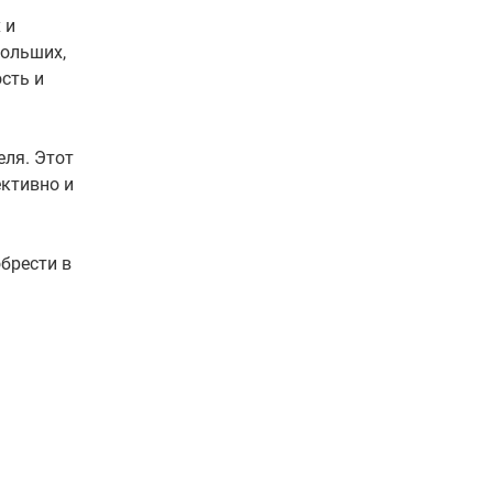
 и
больших,
сть и
еля. Этот
ктивно и
брести в