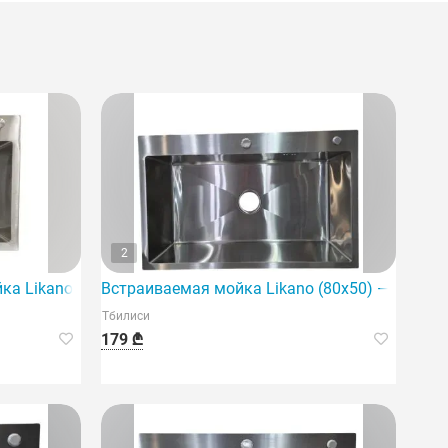
2
ая кухонная мойка.
ка Likano (50x40) изготовлена из высококачественных ма
Встраиваемая мойка Likano (80x50) — идеаль
Тбилиси
179 ₾