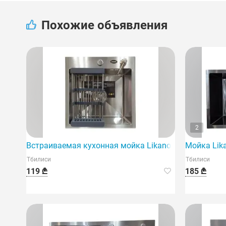
Похожие объявления
2
Встраиваемая кухонная мойка Likano (45x40) — ид
Мойка Lik
Тбилиси
Тбилиси
119 ₾
185 ₾