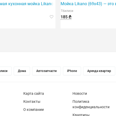
еальный выбор для любой кухни.
мая кухонная мойка Likano — идеальное решение для ваше
Мойка Likano (69x43) — это
Тбилиси
185 ₾
илиси
Дома
Автозапчасти
iPhone
Аренда квартир
Карта сайта
Новости
Контакты
Политика
конфиденциальности
О компании
Квартиры