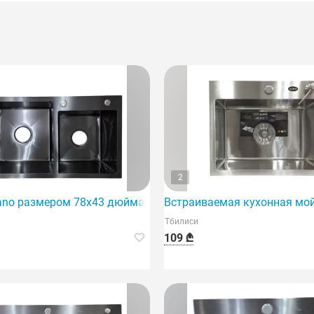
2
еальный выбор для любого дома.
ano размером 78x43 дюйма — это стандартная встраиваем
Встраиваемая кухонная мой
Тбилиси
109 ₾