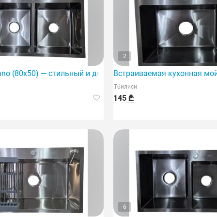
2
иваемой установки на кухне.
ano (80x50) — стильный и долговечный выбор для вашей ку
Встраиваемая кухонная мой
Тбилиси
145 ₾
6