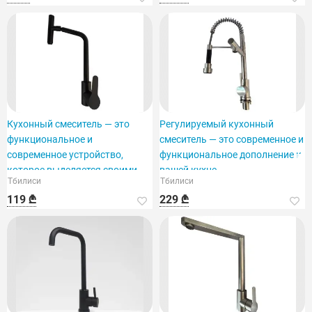
Кухонный смеситель — это
Регулируемый кухонный
функциональное и
смеситель — это современное и
современное устройство,
функциональное дополнение к
которое выделяется своими
вашей кухне.
Тбилиси
Тбилиси
особенностями.
119 ₾
229 ₾