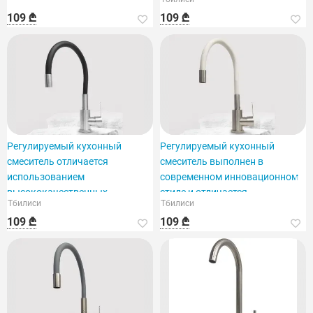
109 ₾
109 ₾
Регулируемый кухонный
Регулируемый кухонный
смеситель отличается
смеситель выполнен в
использованием
современном инновационном
высококачественных
стиле и отличается
Тбилиси
Тбилиси
материалов.
функциональным дизайном.
109 ₾
109 ₾