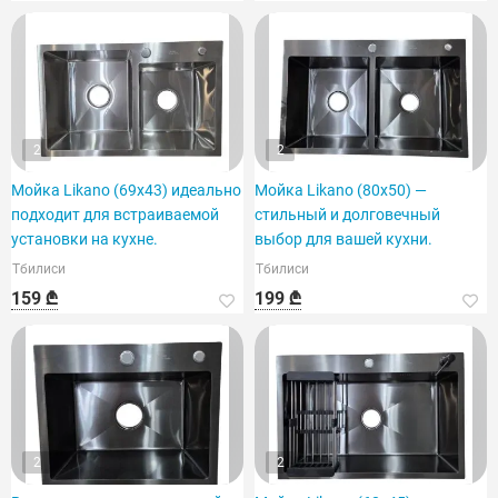
2
2
Мойка Likano (69x43) идеально
Мойка Likano (80x50) —
подходит для встраиваемой
стильный и долговечный
установки на кухне.
выбор для вашей кухни.
Тбилиси
Тбилиси
159 ₾
199 ₾
2
2