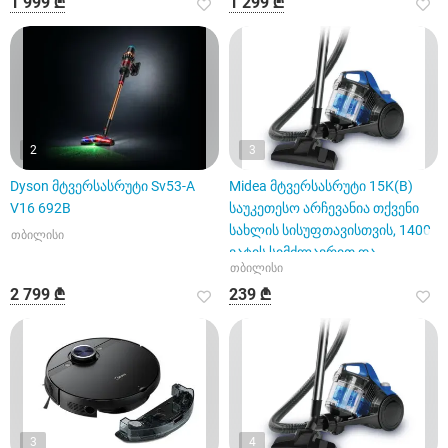
1 999 ₾
1 299 ₾
2
3
Dyson მტვერსასრუტი Sv53-A
Midea მტვერსასრუტი 15K(B)
V16 692B
საუკეთესო არჩევანია თქვენი
სახლის სისუფთავისთვის, 1400
თბილისი
ვატის სიმძლავრით და
თბილისი
2 799 ₾
239 ₾
3
4