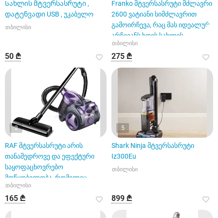
Სახლის მტვერსასრუტი ,
Franko მტვერსასრუტი მძლავრი
დატენვადი USB , უკაბელო
2600 ვატიანი სიმძლავრით
გამოირჩევა, რაც მას იდეალურ
თბილისი
არჩევანს ხდის სახლის
თბილისი
50 ₾
275 ₾
2
5
RAF მტვერსასრუტი არის
Shark Ninja მტვერსასრუტი
თანამედროვე და ეფექტური
Iz300Eu
საყოფაცხოვრებო
თბილისი
მოწყობილობა, რომელიც
თბილისი
აღჭურვილია 1200 ვა
165 ₾
899 ₾