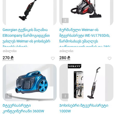
2
Georgian ტექნიკის მაღაზია
Გერმანული Weimar-ის
Elitcompany წარმოგიდგენთ
მტვერსასრუტი WE-Vc1793Drb,
უახლეს Weimar-ის ჯოხისებრ
წარმოსახავს უმაღლეს
მტვერსასრუტს
ტექნოლოგიურ დონეს და 2800
თბილისი
თბილისი
ვატიანი
270 ₾
280 ₾
2
2
Მტვერსასრუტი
Ჯოხისებრი მტვერსასრუტი
კონტეინერიანი 3600W
1000W