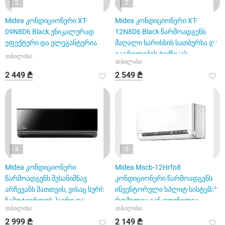
2
2
Midea კონდიციონერი XT-
Midea კონდიციონერი XT-
09N8D6 Black უნიკალურად
12N8D6 Black წარმოადგენს
ეფექტური და ელეგანტურია
მაღალი ხარისხის სათბურსა და
გაგრილების ტექნიკას
თბილისი
თბილისი
2 449 ₾
2 549 ₾
4
5
Midea კონდიციონერი
Midea Mscb-12Hrfn8
წარმოადგენს შესანიშნავ
კონდიციონერი წარმოადგენს
არჩევანს მათთვის, ვისაც სურს
ინვენტორული სპლიტ-სისტემას,
ჩამოტვირთოს ჰაერი და
რომელიც განკუთვნილია
თბილისი
თბილისი
შეინარჩუ
თანამედ
2 999 ₾
2 149 ₾