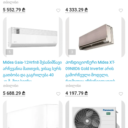
თბილისი
5 552.79 ₾
4 333.29 ₾
5
3
Midea Gaia-12Hrfn8 შესანიშნავი
Კონდიციონერი Midea XT-
არჩევანია მათთვის, ვისაც სურს
09N8D6 Gold Inverter არის
გათბობა და გაგრილება 40
გამორჩეული მოდელი,
კვ.მ.-მდე სივრც
რომელიც უზრუნველყოფს
თბილისი
თბილისი
180°-იან ვერ
5 688.29 ₾
4 197.79 ₾