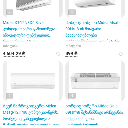
2
2
Midea XT-12N8D6 Silver
Კონდიციონერი Midea Msaf-
კონდიციონერი გამოირჩევა
09Hrn8-ის მთავარი
ინოვაციური ფუნქციებით,
მახასიათებლები
როგორიცაა 180°
დაბალანსებული კლიმატური
თბილისი
თბილისი
ვერტიკალური და
კომფორტი და ენერგოე
4 604.29 ₾
899 ₾
2
4
Ჩვენ წარმოგიდგენთ Midea
Კონდიციონერი Midea Gaia-
Msag-12Hrn8 კონდიციონერს,
09Hrfn8 შესანიშნავი არჩევანია
რომელიც განკუთვნილია
თქვენი სახლის
მაქსიმალური კომფორტისთვის
კომფორტისთვის.