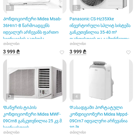
3
2
Კონდიციონერი Midea Msab-
Panasonic CS-Hz35Xke
36Hrn1-B წარმოადგენს
ინვერტორული სპლიტ სისტემა
იდეალურ არჩევანს ფართო
განკუთვნილია 35-40 m²
სივრცეების გათბობა-
ფართისთვის და გამორჩეულია
თბილისი
თბილისი
გაგრილებისათვ
12000
3 999 ₾
3 999 ₾
3
4
Ფანჯრის ტიპის
Დასადგამი პორტატული
კონდიციონერი Midea MWF-
კონდიციონერი Midea Mppd-
09Crn8 განკუთვნილია 25 კვ.მ.
09Crn7 იდეალური არჩევანია
სივრცისთვის
30 მ²
თბილისი
თბილისი