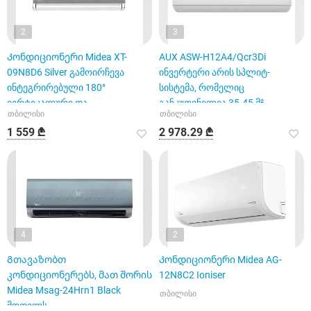
2
3
Კონდიციონერი Midea XT-
AUX ASW-H12A4/Qcr3Di
09N8D6 Silver გამოირჩევა
ინვერტერი არის სპლიტ-
ინტეგრირებული 180°
სისტემა, რომელიც
ვერტიკალური და
განკუთვნილია 35-45 მ²
თბილისი
თბილისი
ჰორიზონტალური დაბერ
ფართობის გასაგრილებ
1 559 ₾
2 978.29 ₾
4
2
Გთავაზობთ
Კონდიციონერი Midea AG-
კონდიციონერებს, მათ შორის
12N8C2 Ioniser
Midea Msag-24Hrn1 Black
თბილისი
მოდელს.