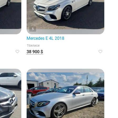
5
Mercedes E 4L 2018
Тбилиси
38 900 $