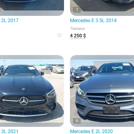
7
 2L 2017
Mercedes E 3.5L 2014
Тбилиси
4 250 $
6
 3L 2021
Mercedes E 2L 2020