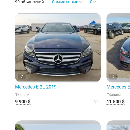
99 объявлений
Самые новые
$
7
5
Mercedes E 2L 2019
Mercedes E
Тбилиси
Тбилиси
9 900 $
11 500 $