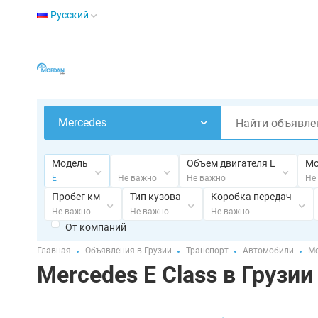
Русский
Mercedes
Модель
Объем двигателя L
Мо
Не важно
E
Не важно
Не
Пробег км
Тип кузова
Коробка передач
Не важно
Не важно
Не важно
От компаний
Главная
Объявления в Грузии
Транспорт
Автомобили
Me
Mercedes E Class в Грузии