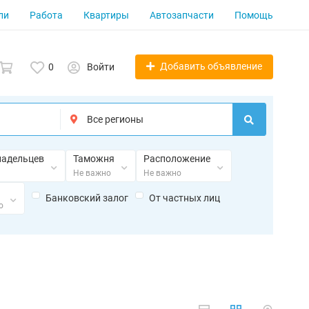
ли
Работа
Квартиры
Автозапчасти
Помощь
Добавить объявление
0
Войти
ладельцев
Таможня
Расположение
Не важно
Не важно
Банковский залог
От частных лиц
о