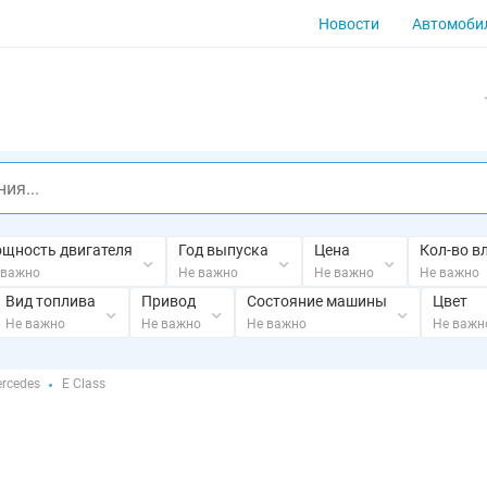
Новости
Автомоби
щность двигателя
Год выпуска
Цена
Кол-во в
 важно
Не важно
Не важно
Не важно
Вид топлива
Привод
Состояние машины
Цвет
Не важно
Не важно
Не важно
Не важн
rcedes
E Class