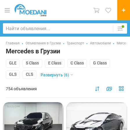
Главная
Объявления в Грузии
Транспорт
Автомобили
Mercede
Mercedes в Грузии
GLE
S Class
E Class
C Class
G Class
GLS
CLS
Развернуть (6)
754 объявления