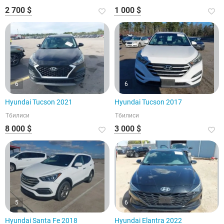
2 700 $
1 000 $
6
6
Hyundai Tucson 2021
Hyundai Tucson 2017
Тбилиси
Тбилиси
8 000 $
3 000 $
5
6
Hyundai Santa Fe 2018
Hyundai Elantra 2022