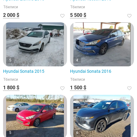
Тбилиси
Тбилиси
2 000 $
5 500 $
5
4
Hyundai Sonata 2015
Hyundai Sonata 2016
Тбилиси
Тбилиси
1 800 $
1 500 $
5
6