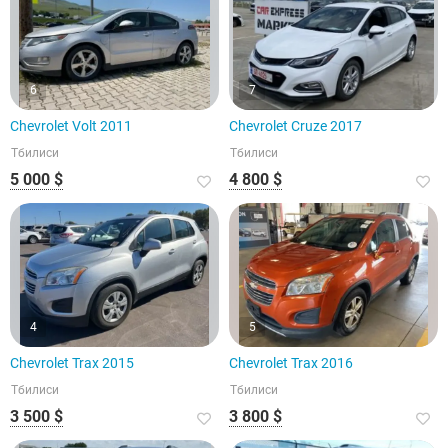
6
7
Chevrolet Volt 2011
Chevrolet Cruze 2017
Тбилиси
Тбилиси
5 000 $
4 800 $
4
5
Chevrolet Trax 2015
Chevrolet Trax 2016
Тбилиси
Тбилиси
3 500 $
3 800 $