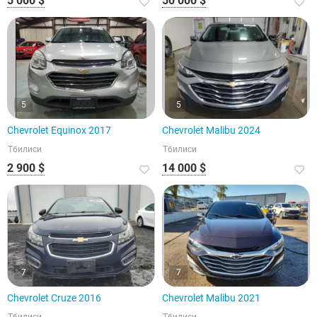
5 000 $
50 000 $
5
5
Chevrolet Equinox 2017
Chevrolet Malibu 2024
Тбилиси
Тбилиси
2 900 $
14 000 $
7
7
Chevrolet Cruze 2016
Chevrolet Malibu 2021