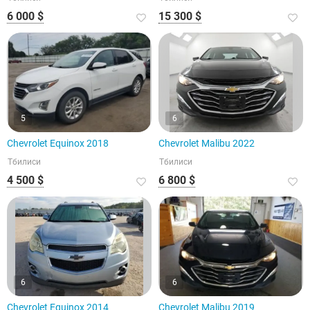
6 000 $
15 300 $
5
6
Chevrolet Equinox 2018
Chevrolet Malibu 2022
Тбилиси
Тбилиси
4 500 $
6 800 $
6
6
Chevrolet Equinox 2014
Chevrolet Malibu 2019