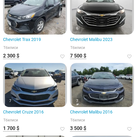
6
6
Chevrolet Trax 2019
Chevrolet Malibu 2023
Тбилиси
Тбилиси
2 300 $
7 500 $
7
7
Chevrolet Cruze 2016
Chevrolet Malibu 2016
Тбилиси
Тбилиси
1 700 $
3 500 $