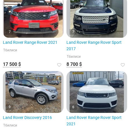
7
7
Land Rover Range Rover 2021
Land Rover Range Rover Sport
2017
Тбилиси
Тбилиси
17 500 $
8 700 $
9
6
Land Rover Discovery 2016
Land Rover Range Rover Sport
2021
Тбилиси