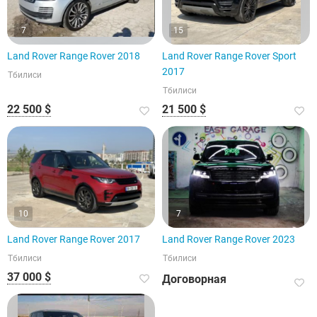
7
15
Land Rover Range Rover 2018
Land Rover Range Rover Sport
2017
Тбилиси
Тбилиси
22 500 $
21 500 $
10
7
Land Rover Range Rover 2017
Land Rover Range Rover 2023
Тбилиси
Тбилиси
37 000 $
Договорная