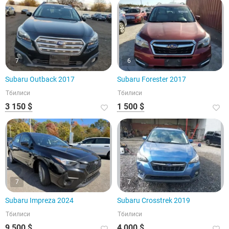
7
6
Subaru Outback 2017
Subaru Forester 2017
Тбилиси
Тбилиси
3 150 $
1 500 $
7
7
Subaru Impreza 2024
Subaru Crosstrek 2019
Тбилиси
Тбилиси
9 500 $
4 000 $