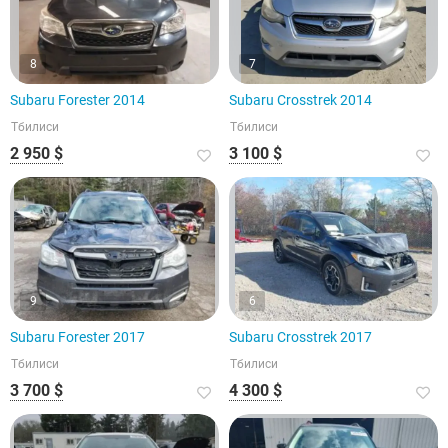
8
7
Subaru Forester 2014
Subaru Crosstrek 2014
Тбилиси
Тбилиси
2 950 $
3 100 $
9
6
Subaru Forester 2017
Subaru Crosstrek 2017
Тбилиси
Тбилиси
3 700 $
4 300 $