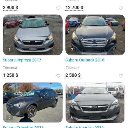
Тбилиси
Тбилиси
2 900 $
12 700 $
7
7
Subaru Impreza 2017
Subaru Outback 2016
Тбилиси
Тбилиси
1 250 $
2 500 $
6
6
Subaru Crosstrek 2016
Subaru Impreza 2019