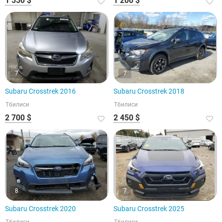
1 550 $
1 200 $
7
7
Subaru Crosstrek 2016
Subaru Crosstrek 2018
Тбилиси
Тбилиси
2 700 $
2 450 $
8
7
Subaru Crosstrek 2020
Subaru Crosstrek 2025