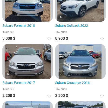
7
5
Subaru Forester 2018
Subaru Outback 2022
Тбилиси
Тбилиси
3 000 $
8 900 $
6
7
Subaru Forester 2017
Subaru Crosstrek 2016
Тбилиси
Тбилиси
2 200 $
2 300 $