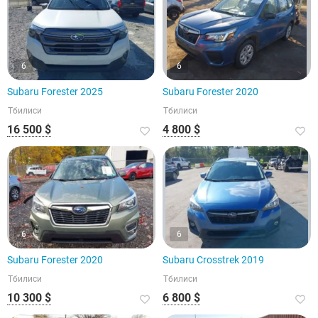
6
6
Subaru Forester 2025
Subaru Forester 2020
Тбилиси
Тбилиси
16 500 $
4 800 $
6
6
Subaru Forester 2020
Subaru Crosstrek 2019
Тбилиси
Тбилиси
10 300 $
6 800 $