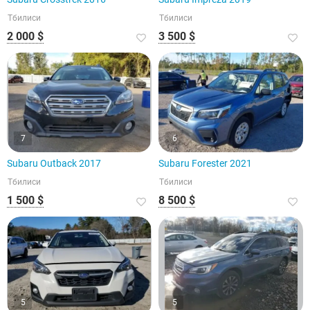
Тбилиси
Тбилиси
2 000 $
3 500 $
7
6
Subaru Outback 2017
Subaru Forester 2021
Тбилиси
Тбилиси
1 500 $
8 500 $
5
5