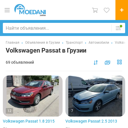
Главная
Объявления в Грузии
Транспорт
Автомобили
Volksw
Volkswagen Passat в Грузии
69 объявлений
12
7
Volkswagen Passat 1.8 2015
Volkswagen Passat 2.5 2013