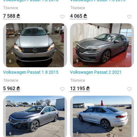
Тбилиси
Тбилиси
7 588 ₾
4 065 ₾
6
9
Volkswagen Passat 1.8 2015
Volkswagen Passat 2 2021
Тбилиси
Тбилиси
5 962 ₾
12 195 ₾
9
7