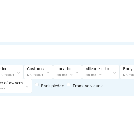
rice
Customs
Location
Mileage in km
Body 
o matter
No matter
No matter
No matter
No mat
r of owners
Bank pledge
From Individuals
ter