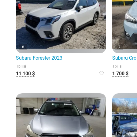
8
7
Subaru Forester 2023
Subaru Cro
Tbilisi
Tbilisi
11 100 $
1 700 $