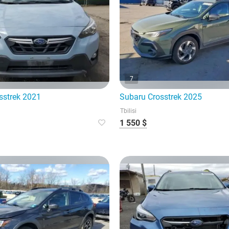
7
sstrek 2021
Subaru Crosstrek 2025
Tbilisi
1 550 $