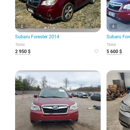
2
8
Subaru Forester 2014
Subaru For
Tbilisi
Tbilisi
2 950 $
5 600 $