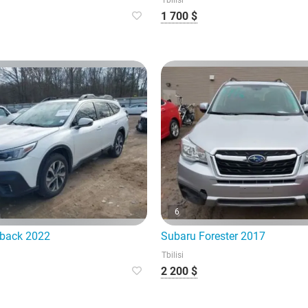
Tbilisi
1 700 $
6
tback 2022
Subaru Forester 2017
Tbilisi
2 200 $