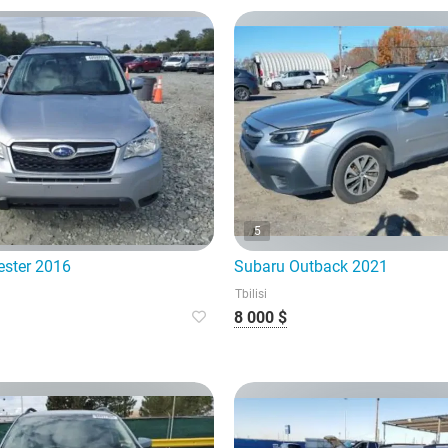
5
ester 2016
Subaru Outback 2021
Tbilisi
8 000 $