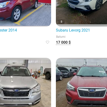
8
ester 2014
Subaru Levorg 2021
Batumi
17 000 $