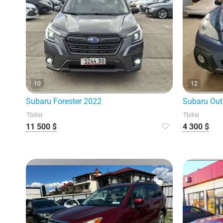
10
12
Subaru Forester 2022
Subaru Ou
Tbilisi
Tbilisi
11 500 $
4 300 $