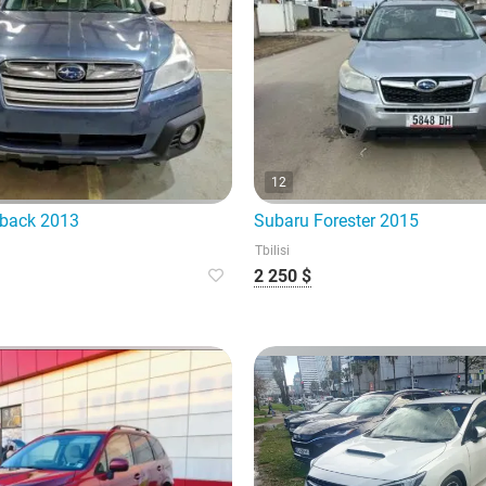
12
tback 2013
Subaru Forester 2015
Tbilisi
2 250 $