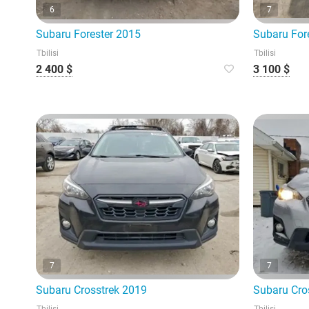
6
7
Subaru Forester 2015
Subaru For
Tbilisi
Tbilisi
2 400 $
3 100 $
7
7
Subaru Crosstrek 2019
Subaru Cro