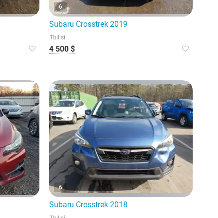
6
Subaru Crosstrek 2019
Tbilisi
4 500 $
6
Subaru Crosstrek 2018