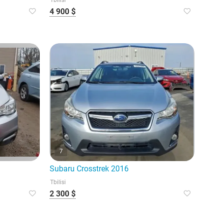
Tbilisi
4 900 $
7
Subaru Crosstrek 2016
Tbilisi
2 300 $