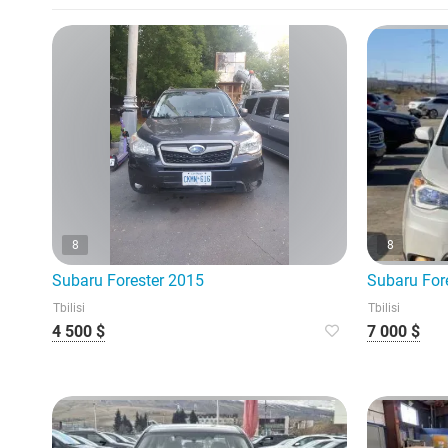
8
8
Subaru Forester 2015
Subaru For
Tbilisi
Tbilisi
4 500 $
7 000 $