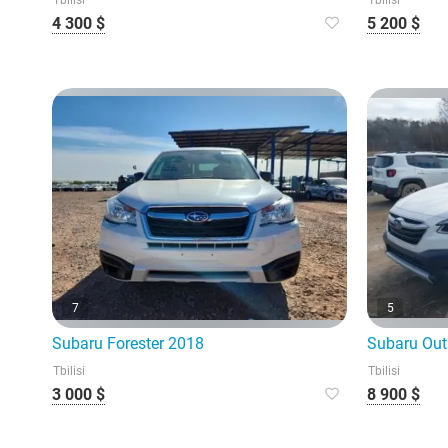
Tbilisi
Tbilisi
4 300 $
5 200 $
7
5
Subaru Forester 2018
Subaru Ou
Tbilisi
Tbilisi
3 000 $
8 900 $