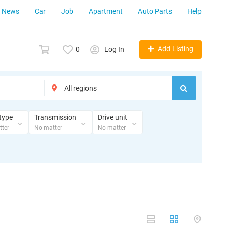
News
Car
Job
Apartment
Auto Parts
Help
Add Listing
0
Log In
type
Transmission
Drive unit
ter
No matter
No matter