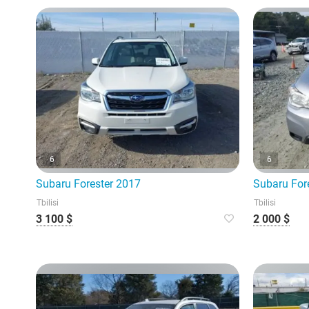
6
6
Subaru Forester 2017
Subaru For
Tbilisi
Tbilisi
3 100 $
2 000 $