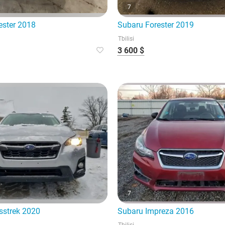
7
ester 2018
Subaru Forester 2019
Tbilisi
3 600 $
7
sstrek 2020
Subaru Impreza 2016