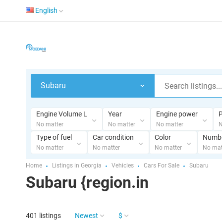
English
Subaru
Engine Volume L
Year
Engine power
P
No matter
No matter
No matter
N
Type of fuel
Car condition
Color
Numbe
No matter
No matter
No matter
No mat
Home
Listings in Georgia
Vehicles
Cars For Sale
Subaru
Subaru {region.in
401 listings
Newest
$