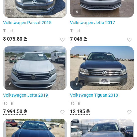
7
6
Volkswagen Passat 2015
Volkswagen Jetta 2017
Tbilisi
Tbilisi
8 075.80 ₾
7 046 ₾
6
8
Volkswagen Jetta 2019
Volkswagen Tiguan 2018
Tbilisi
Tbilisi
7 994.50 ₾
12 195 ₾