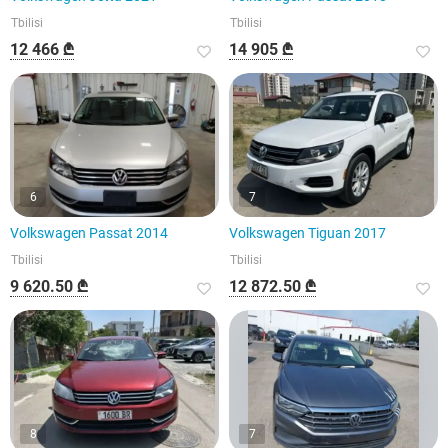
Tbilisi
Tbilisi
12 466 ₾
14 905 ₾
6
7
Volkswagen Passat 2014
Volkswagen Tiguan 2017
Tbilisi
Tbilisi
9 620.50 ₾
12 872.50 ₾
8
7