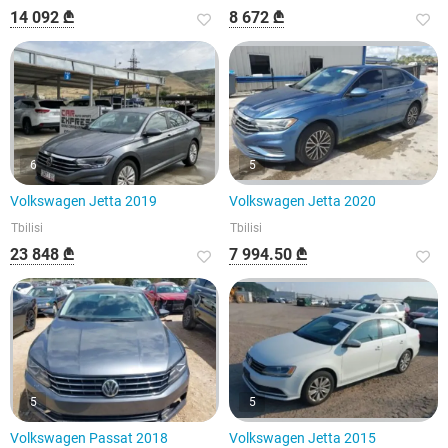
14 092 ₾
8 672 ₾
6
5
Volkswagen Jetta 2019
Volkswagen Jetta 2020
Tbilisi
Tbilisi
23 848 ₾
7 994.50 ₾
5
5
Volkswagen Passat 2018
Volkswagen Jetta 2015