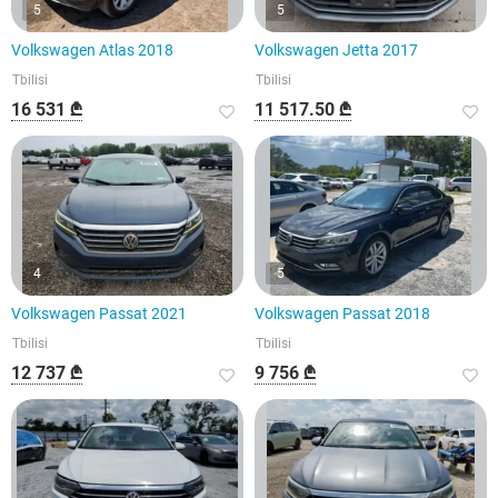
5
5
Volkswagen Atlas 2018
Volkswagen Jetta 2017
Tbilisi
Tbilisi
16 531 ₾
11 517.50 ₾
4
5
Volkswagen Passat 2021
Volkswagen Passat 2018
Tbilisi
Tbilisi
12 737 ₾
9 756 ₾