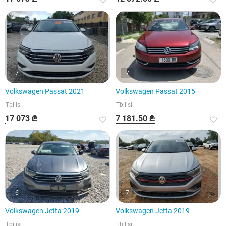
7
7
Volkswagen Passat 2021
Volkswagen Passat 2015
Tbilisi
Tbilisi
17 073 ₾
7 181.50 ₾
6
7
Volkswagen Jetta 2019
Volkswagen Jetta 2019
Tbilisi
Tbilisi