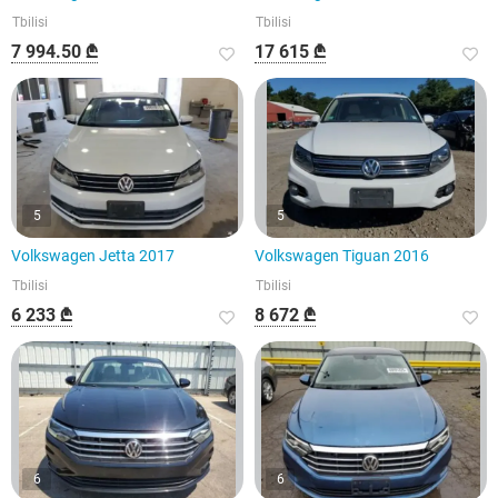
Tbilisi
Tbilisi
7 994.50 ₾
17 615 ₾
5
5
Volkswagen Jetta 2017
Volkswagen Tiguan 2016
Tbilisi
Tbilisi
6 233 ₾
8 672 ₾
6
6