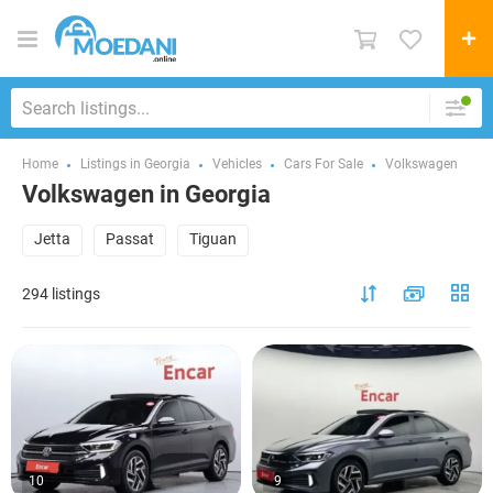
Home
Listings in Georgia
Vehicles
Cars For Sale
Volkswagen
Volkswagen in Georgia
Jetta
Passat
Tiguan
294 listings
10
9