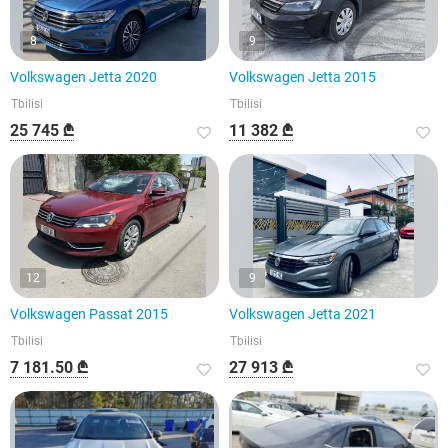
8
9
Volkswagen Jetta 2020
Volkswagen Jetta 2015
Tbilisi
Tbilisi
25 745 ₾
11 382 ₾
12
9
Volkswagen Passat 2015
Volkswagen Jetta 2021
Tbilisi
Tbilisi
7 181.50 ₾
27 913 ₾