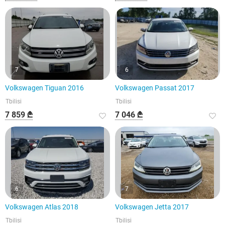
7
6
Volkswagen Tiguan 2016
Volkswagen Passat 2017
Tbilisi
Tbilisi
7 859 ₾
7 046 ₾
6
7
Volkswagen Atlas 2018
Volkswagen Jetta 2017
Tbilisi
Tbilisi