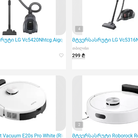
4
უტი LG Vc5420Nhtcg.Aigqcis
Მტვერსასრუტი LG Vc5316Nn
თბილისი
299 ₾
2
ენს ინოვაციურ გადაწყვეტას სახლის პირობებში ლაქების გ
t Vacuum E20s Pro White (Rle23Sa) გამძლე და მძლავრი რ
Მტვერსასრუტი Roborock Rob