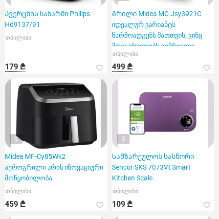
Კვერცხის სახარში Philips
Გრილი Midea MC-Jsy3921C
Hd9137/91
იდეალურ ვარიანტს
წარმოადგენს მათთვის, ვინც
თბილისი
მოყვარულობს გემრიელი
თბილისი
კერძების სწრ
179 ₾
499 ₾
2
3
Midea MF-Cy85Wk2
Სამზარეულოს სასწორი
აეროგრილი არის ინოვაციური
Sencor SKS 7073Vt Smart
მოწყობილობა
Kitchen Scale
თბილისი
თბილისი
459 ₾
109 ₾