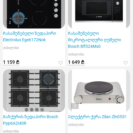
2
Ჩასაშენებელი ზედაპირი
Ჩასაშენებელი
Electrolux Ege6172Nok
მიკროტალღური ღუმელი
Bosch Bfl524Ms0
თბილისი
თბილისი
1 159 ₾
1 649 ₾
3
Გაზქურის ზედაპირი Bosch
Ელექტრო ქურა Zilan Zln0535
Ppp6A2I40R
თბილისი
თბილისი