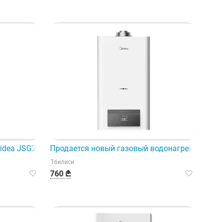
ощное устройство.
idea JSG26-13VLS — это эффективное и экономичное реше
Продается новый газовый водонагреватель M
Тбилиси
760 ₾