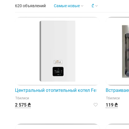
620 объявлений
Самые новые
₾
Центральный отопительный котел Ferroli Diva D м
Встраивае
Тбилиси
Тбилиси
2 575 ₾
119 ₾