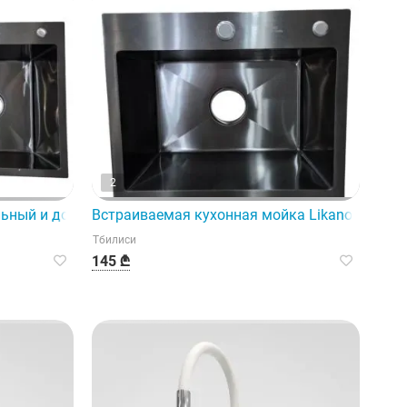
2
 на кухне.
льный и долговечный выбор для вашей кухни.
Встраиваемая кухонная мойка Likano (50x40
Тбилиси
145 ₾