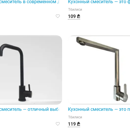
енного дизайна.
смеситель в современном дизайне, высококачественный п
Кухонный смеситель — это 
Тбилиси
109 ₾
ое и функциональное дополнение к вашей кухне.
смеситель — отличный выбор для модернизации вашей кух
Кухонный смеситель — это 
Тбилиси
119 ₾