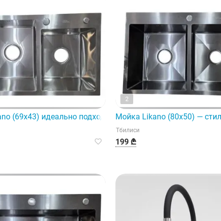
2
шение для вашей кухни.
ano (69x43) идеально подходит для встраиваемой установки
Мойка Likano (80x50) — сти
Тбилиси
199 ₾