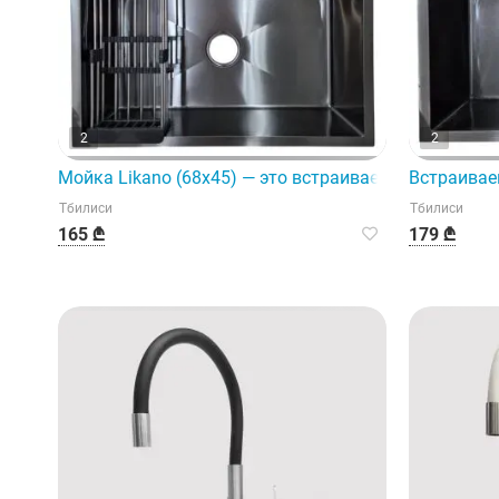
2
2
Мойка Likano (68x45) — это встраиваемый механиз
Встраивае
Тбилиси
Тбилиси
165 ₾
179 ₾