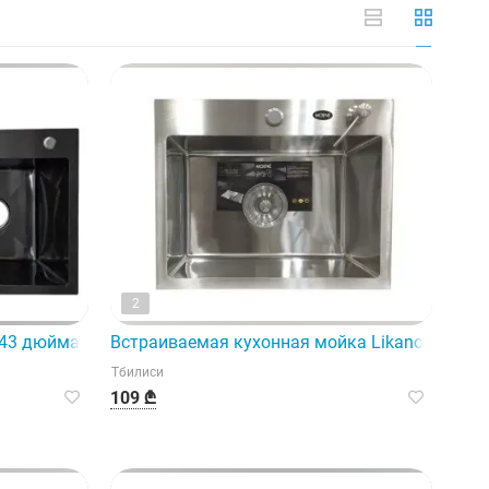
2
нностями – отоплением.
я любого дома.
43 дюйма — это стандартная встраиваемая кухонная мойк
Встраиваемая кухонная мойка Likano (50x40
Тбилиси
109 ₾