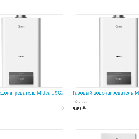
 идеальный выбор для вашей кухни.
одонагреватель Midea JSG26-13VLS — это эффективное и м
Газовый водонагреватель M
Тбилиси
949 ₾