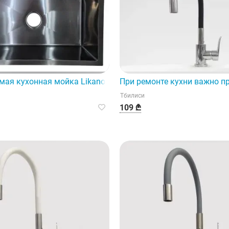
м для современной кухни.
мая кухонная мойка Likano (80x50) — это мощный и элеган
При ремонте кухни важно п
Тбилиси
109 ₾