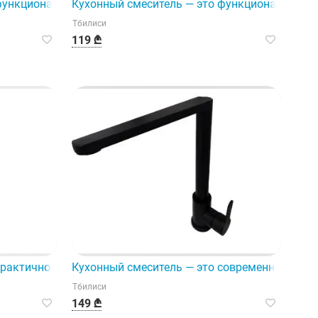
родукт, разработанный для
функциональное и элегантное решение для любой кухни.
Кухонный смеситель — это функциональное и
Тбилиси
119 ₾
ни.
практичное и эффективное решение для вашей кухонной са
Кухонный смеситель — это современное и пра
Тбилиси
149 ₾