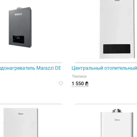
редназначенный для использования в опасных средах.
донагреватель Marazzi DE 1203 обеспечит вас бесплатной 
Центральный отопительный 
Тбилиси
1 550 ₾