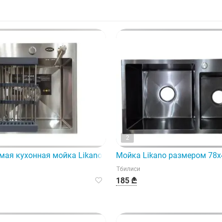
2
ощностью 32 кВт отличается двумя функциональными особе
мая кухонная мойка Likano (45x40) — идеальный выбор дл
Мойка Likano размером 78x
Тбилиси
185 ₾