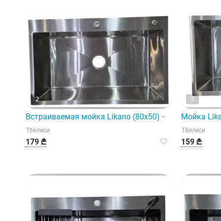
2
2
Встраиваемая мойка Likano (80x50) — идеальное ре
Мойка Lik
Тбилиси
Тбилиси
179 ₾
159 ₾