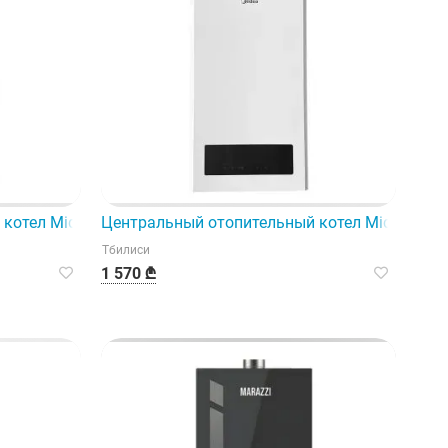
горячей водой для дома и сада.
котел Midea модели L1Pb24-C28Wm, разработанный с учет
Центральный отопительный котел Midea L1P
Тбилиси
1 570 ₾