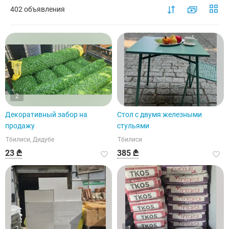
402 объявления
2
Декоративный забор на
Стол с двумя железными
продажу
стульями
Тбилиси, Дидубе
Тбилиси
23 ₾
385 ₾
2
2