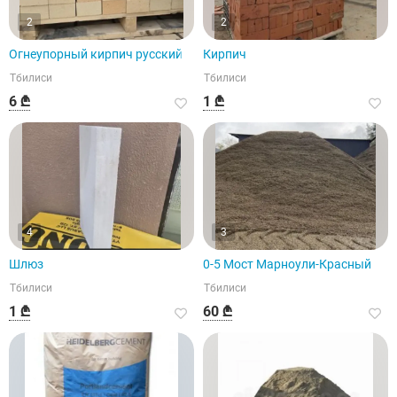
2
2
Огнеупорный кирпич русский
Кирпич
Тбилиси
Тбилиси
6 ₾
1 ₾
4
3
Шлюз
0-5 Мост Марноули-Красный
Тбилиси
Тбилиси
1 ₾
60 ₾