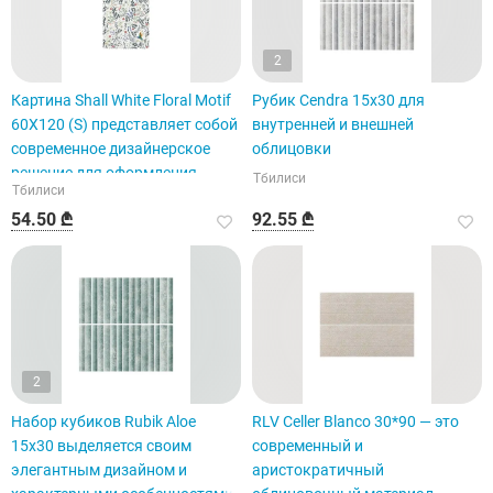
2
Картина Shall White Floral Motif
Рубик Cendra 15x30 для
60X120 (S) представляет собой
внутренней и внешней
современное дизайнерское
облицовки
решение для оформления
Тбилиси
Тбилиси
интерьера здания.
54.50 ₾
92.55 ₾
2
Набор кубиков Rubik Aloe
RLV Celler Blanco 30*90 — это
15x30 выделяется своим
современный и
элегантным дизайном и
аристократичный