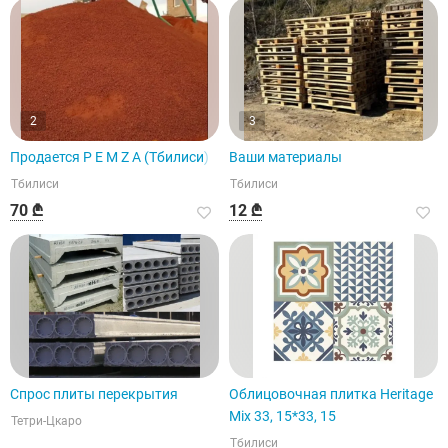
2
3
Продается P E M Z A (Тбилиси)
Ваши материалы
Тбилиси
Тбилиси
70 ₾
12 ₾
Спрос плиты перекрытия
Облицовочная плитка Heritage
Mix 33, 15*33, 15
Тетри-Цкаро
Тбилиси