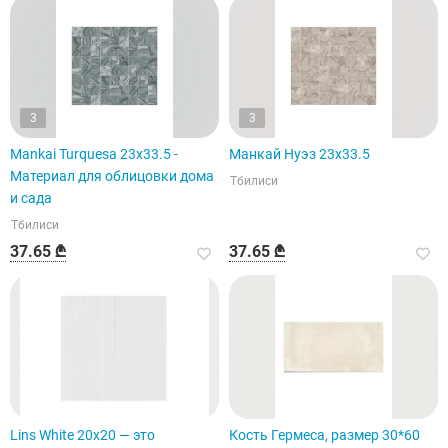
3
3
Mankai Turquesa 23x33.5 -
Манкай Нуэз 23x33.5
Материал для облицовки дома
Тбилиси
и сада
Тбилиси
37.65 ₾
37.65 ₾
Lins White 20x20 — это
Кость Гермеса, размер 30*60