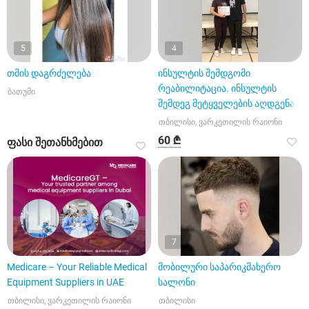
5
4
თმის დაგრძელება
ინსულტის შემდგომი
რეაბილიტაცია. ინსულტის
ბათუმი
შემდეგ მეტყველების აღდგენა.
თბილისი, ვარკეთილის რაიონი
60 ₾
ფასი შეთანხმებით
7
Medicare – Your Reliable Medical
მობილური საპარიკმახერო
Equipment Suppliers in UAE
სალონი
თბილისი, ვარკეთილის რაიონი
თბილისი