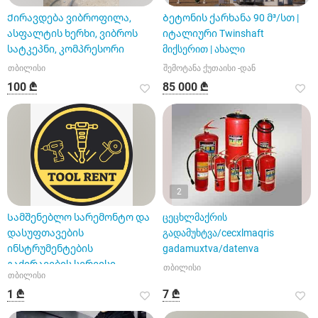
Ქირავდება ვიბროფილა,
Ბეტონის ქარხანა 90 მ³/სთ |
ასფალტის ხერხი, ვიბროს
იტალიური Twinshaft
სატკეპნი, კომპრესორი
მიქსერით | ახალი
თბილისი
შემოტანა ქუთაისი -დან
100 ₾
85 000 ₾
2
Სამშენებლო სარემონტო და
ცეცხლმაქრის
დასუფთავების
გადამუხტვა/cecxlmaqris
ინსტრუმენტების
gadamuxtva/datenva
გაქირავების სერვისი
თბილისი
თბილისი
1 ₾
7 ₾