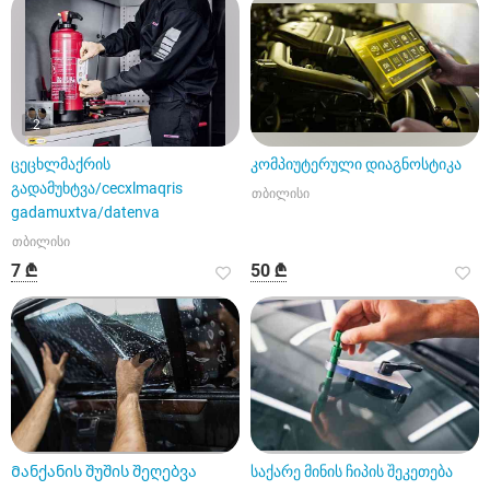
2
ცეცხლმაქრის
კომპიუტერული დიაგნოსტიკა
გადამუხტვა/cecxlmaqris
თბილისი
gadamuxtva/datenva
თბილისი
7 ₾
50 ₾
Მანქანის შუშის შეღებვა
საქარე მინის ჩიპის შეკეთება