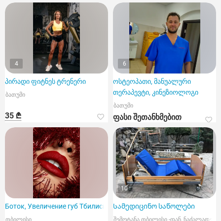
4
6
პირადი ფიტნეს ტრენერი
ოსტეოპათი, მანუალური
თერაპევტი, კინეზიოლოგი
ბათუმი
ბათუმი
35 ₾
ფასი შეთანხმებით
10
Боток, Увеличение губ Тбилиси
Სამედიცინო საწოლები
თბილისი
შემოტანა თბილისი -დან, ნაძალადევი