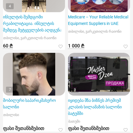
4
ინსულტის შემდგომი
Medicare – Your Reliable Medical
რეაბილიტაცია. ინსულტის
Equipment Suppliers in UAE
შემდეგ მეტყველების აღდგენა.
თბილისი, ვარკეთილის რაიონი
თბილისი, ვარკეთილის რაიონი
60 ₾
1 000 ₾
7
9
მობილური საპარიკმახერო
იყიდება მზა ბიზნეს პრემიუმ
სალონი
კლასის სილამაზის სალონი
ბატუმში
თბილისი
ბათუმი
ფასი შეთანხმებით
ფასი შეთანხმებით