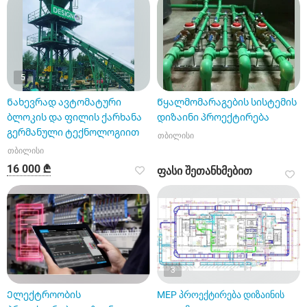
5
Ნახევრად ავტომატური
Წყალმომარაგების სისტემის
ბლოკის და ფილის ქარხანა
დიზაინი პროექტირება
გერმანული ტექნოლოგიით
თბილისი
თბილისი
16 000 ₾
ფასი შეთანხმებით
3
Ელექტროობის
MEP პროექტირება დიზაინის