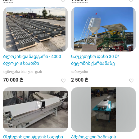
8
5
Ბლოკის დანადგარი - 4000
Საუკეთესო ფასი 30 მ³
ბლოკი 8 საათში
ბეტონის ქარხანაზე
შემოტანა ბათუმი -დან
თბილისი
70 000 ₾
2 500 ₾
Თუნუქის ლისტების საღუნი
Ამერიკული ზამოკის