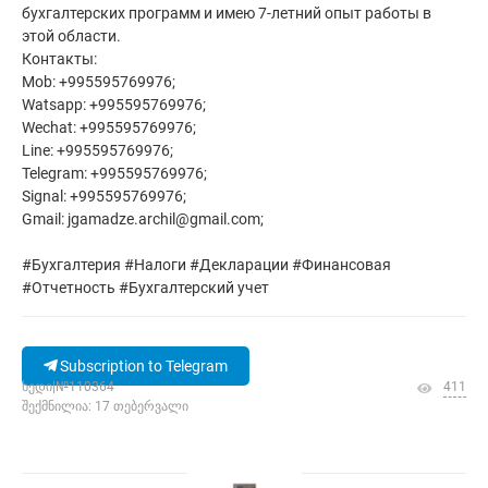
бухгалтерских программ и имею 7-летний опыт работы в
этой области.
Контакты:
Mob: +995595769976;
Watsapp: +995595769976;
Wechat: +995595769976;
Line: +995595769976;
Telegram: +995595769976;
Signal: +995595769976;
Gmail: jgamadze.archil@gmail.com;
#Бухгалтерия #Налоги #Декларации #Финансовая
#Отчетность #Бухгалтерский учет
Subscription to Telegram
ხედი|№110364
411
შექმნილია: 17 თებერვალი