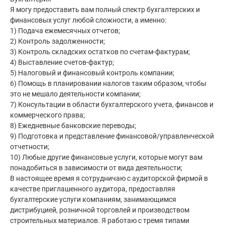
Я могу предоставить вам полный спектр бухгалтерских и
финансовых услуг любой сложности, а именно:
1) Подача ежемесячных отчетов;
2) Контроль задолженности;
3) Контроль складских остатков по счетам-фактурам;
4) Выставление счетов-фактур;
5) Налоговый и финансовый контроль компании;
6) Помощь в планировании налогов таким образом, чтобы
это не мешало деятельности компании;
7) Консультации в области бухгалтерского учета, финансов и
коммерческого права;
8) Ежедневные банковские переводы;
9) Подготовка и представление финансовой/управленческой
отчетности;
10) Любые другие финансовые услуги, которые могут вам
понадобиться в зависимости от вида деятельности;
В настоящее время я сотрудничаю с аудиторской фирмой в
качестве приглашенного аудитора, предоставляя
бухгалтерские услуги компаниям, занимающимся
дистрибуцией, розничной торговлей и производством
строительных материалов. Я работаю с тремя типами