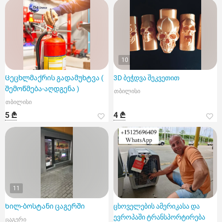
10
Ცეცხლმაქრის გადამუხტვა (
3D ბეჭდვა შეკვეთით
შემოწმება-აღდგენა )
თბილისი
თბილისი
5 ₾
4 ₾
11
Ხილ-ბოსტანი ცაგერში
ცხოველების ამერიკასა და
ევროპაში ტრანსპორტირება
ცაგერი