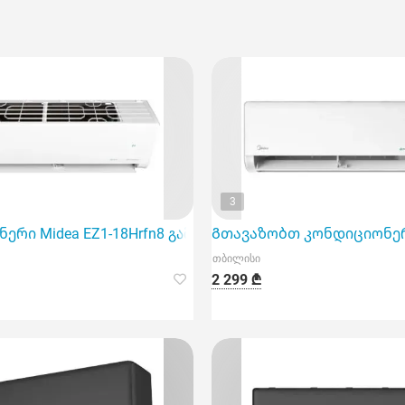
3
EZ1-12Hrfn8, რომელიც იდეალურია 40 მ2 ფართობის საჰა
რი Midea EZ1-18Hrfn8 გამწვანებულია 60 კვ.მ ფართობი
Გთავაზობთ კონდიციონერს 
თბილისი
2 299 ₾