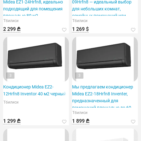
Midea EZ1-24Hrfn8, идеально
09Hrfn8 — идеальный выбор
подходящий для помещения
для небольших комнат,
площадью 80 м2.
семейных помещений или
Тбилиси
Тбилиси
офисов.
2 299 ₾
1 269 $
3
3
Кондиционер Midea EZ2-
Мы предлагаем кондиционер
12Hrfn8 Inventor 40 м2 черный
Midea EZ2-18Hrfn8 Inventer,
предназначенный для
Тбилиси
помещений площадью до 60
Тбилиси
м².
1 299 ₾
1 899 ₾