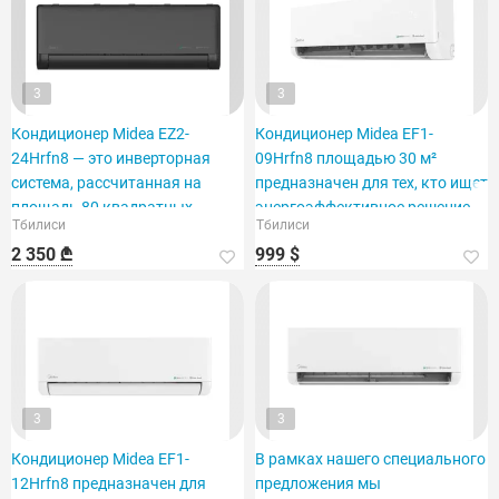
3
3
Кондиционер Midea EZ2-
Кондиционер Midea EF1-
24Hrfn8 — это инверторная
09Hrfn8 площадью 30 м²
система, рассчитанная на
предназначен для тех, кто ищет
площадь 80 квадратных
энергоэффективное решение.
Тбилиси
Тбилиси
метров.
2 350 ₾
999 $
3
3
Кондиционер Midea EF1-
В рамках нашего специального
12Hrfn8 предназначен для
предложения мы