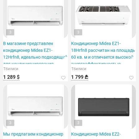
3
3
В магазине представлен
Кондиционер Midea EZ1-
кондиционер Midea EZ1-
18Hrfn8 рассчитан на площадь
12Hrfn8, идеально подходящий
60 кв. м и отличается высокой
для кондиционирования
энергоэффективностью.
Тбилиси
Тбилиси
помещения площадью 40 м2.
1 289 $
1 799 ₾
3
3
Мы предлагаем кондиционер
Кондиционер Midea EZ2-