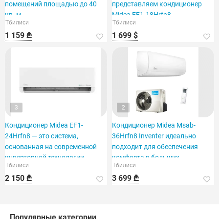
помещений площадью до 40
представляем кондиционер
кв. м.
Midea EF1-18Hrfn8,
Тбилиси
Тбилиси
рассчитанный на площадь 60
1 159 ₾
1 699 $
кв. футов.
3
2
Кондиционер Midea EF1-
Кондиционер Midea Msab-
24Hrfn8 — это система,
36Hrfn8 Inventer идеально
основанная на современной
подходит для обеспечения
инверторной технологии.
комфорта в больших
Тбилиси
Тбилиси
помещениях.
2 150 ₾
3 699 ₾
Популярные категории