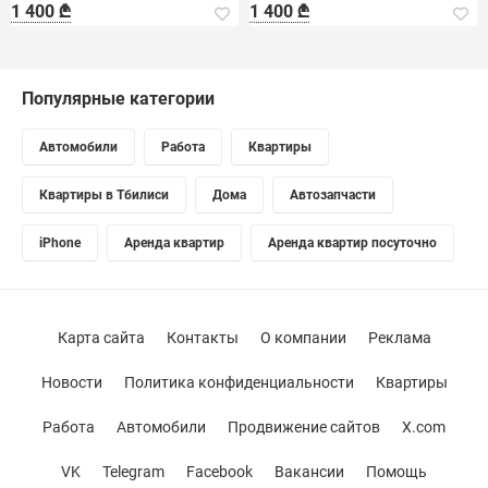
1 400 ₾
1 400 ₾
Популярные категории
Автомобили
Работа
Квартиры
Квартиры в Тбилиси
Дома
Автозапчасти
iPhone
Аренда квартир
Аренда квартир посуточно
Карта сайта
Контакты
О компании
Реклама
Новости
Политика конфиденциальности
Квартиры
Работа
Автомобили
Продвижение сайтов
X.com
VK
Telegram
Facebook
Вакансии
Помощь