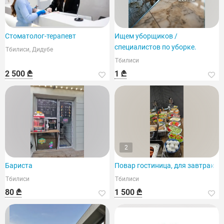
Стоматолог-терапевт
Ищем уборщиков /
специалистов по уборке.
Тбилиси, Дидубе
Тбилиси
2 500 ₾
1 ₾
2
Бариста
Повар гостиница, для завтрака
Тбилиси
Тбилиси
80 ₾
1 500 ₾