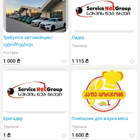
Требуется автомойщик/
Лидер
ავტომრეცხავი
Тбилиси
Рустави
1 000 ₾
1 115 ₾
Бригадир
Помощник для жарки мяса
Тбилиси
Тбилиси
1 ₾
1 600 ₾