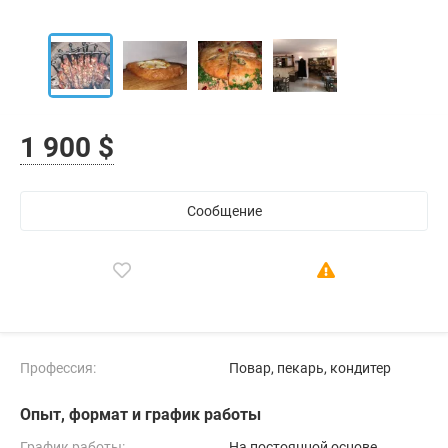
1 900 $
Сообщение
Профессия:
Повар, пекарь, кондитер
Опыт, формат и график работы
График работы:
На постоянной основе