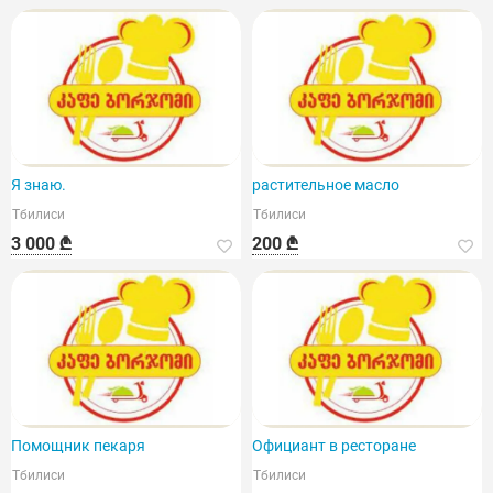
Я знаю.
растительное масло
Тбилиси
Тбилиси
3 000 ₾
200 ₾
Помощник пекаря
Официант в ресторане
Тбилиси
Тбилиси