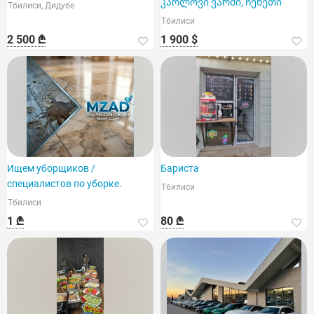
კარლოვი ვარში, ჩეხეთი
Тбилиси, Дидубе
Тбилиси
2 500 ₾
1 900 $
Ищем уборщиков /
Бариста
специалистов по уборке.
Тбилиси
Тбилиси
1 ₾
80 ₾