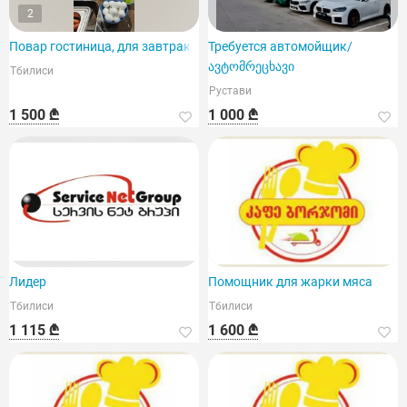
2
Повар гостиница, для завтрака
Требуется автомойщик/
ავტომრეცხავი
Тбилиси
Рустави
1 500 ₾
1 000 ₾
Лидер
Помощник для жарки мяса
Тбилиси
Тбилиси
1 115 ₾
1 600 ₾