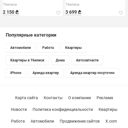
инверторной технологии.
комфорта в больших
Тбилиси
Тбилиси
помещениях.
2 150 ₾
3 699 ₾
Популярные категории
Автомобили
Работа
Квартиры
Квартиры в Тбилиси
Дома
Автозапчасти
iPhone
Аренда квартир
Аренда квартир посуточно
Карта сайта
Контакты
О компании
Реклама
Новости
Политика конфиденциальности
Квартиры
Работа
Автомобили
Продвижение сайтов
X.com