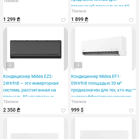
Тбилиси
помещений площадью до 60
Тбилиси
м².
1 299 ₾
1 899 ₾
3
3
Кондиционер Midea EZ2-
Кондиционер Midea EF1-
24Hrfn8 — это инверторная
09Hrfn8 площадью 30 м²
система, рассчитанная на
предназначен для тех, кто ищет
площадь 80 квадратных
энергоэффективное решение.
Тбилиси
Тбилиси
метров.
2 350 ₾
999 $