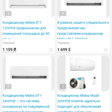
3
3
Кондиционер Midea EF1-
В рамках нашего специального
12Hrfn8 предназначен для
предложения мы
помещений площадью до 40
представляем кондиционер
кв. м.
Midea EF1-18Hrfn8,
Тбилиси
Тбилиси
рассчитанный на площадь 60
1 159 ₾
1 699 $
кв. футов.
3
2
Кондиционер Midea EF1-
Кондиционер Midea Msab-
24Hrfn8 — это система,
36Hrfn8 Inventer идеально
основанная на современной
подходит для обеспечения