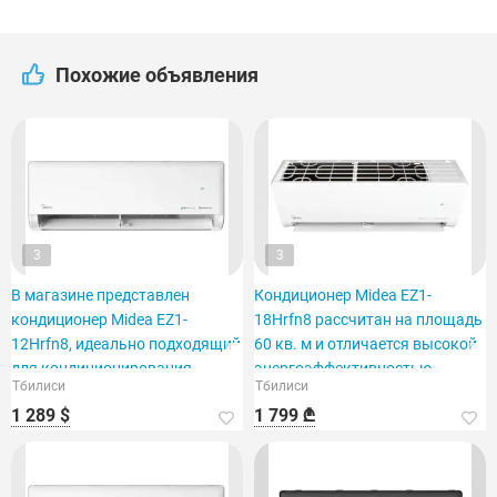
Похожие объявления
3
3
В магазине представлен
Кондиционер Midea EZ1-
кондиционер Midea EZ1-
18Hrfn8 рассчитан на площадь
12Hrfn8, идеально подходящий
60 кв. м и отличается высокой
для кондиционирования
энергоэффективностью.
Тбилиси
Тбилиси
помещения площадью 40 м2.
1 289 $
1 799 ₾