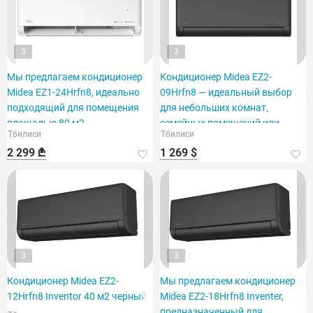
3
3
Мы предлагаем кондиционер
Кондиционер Midea EZ2-
Midea EZ1-24Hrfn8, идеально
09Hrfn8 — идеальный выбор
подходящий для помещения
для небольших комнат,
площадью 80 м2.
семейных помещений или
Тбилиси
Тбилиси
офисов.
2 299 ₾
1 269 $
3
3
Кондиционер Midea EZ2-
Мы предлагаем кондиционер
12Hrfn8 Inventor 40 м2 черный
Midea EZ2-18Hrfn8 Inventer,
предназначенный для