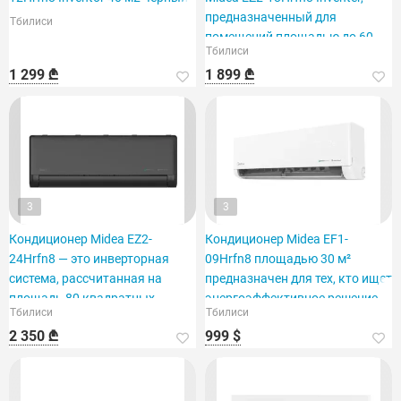
предназначенный для
Тбилиси
помещений площадью до 60
Тбилиси
м².
1 299 ₾
1 899 ₾
3
3
Кондиционер Midea EZ2-
Кондиционер Midea EF1-
24Hrfn8 — это инверторная
09Hrfn8 площадью 30 м²
система, рассчитанная на
предназначен для тех, кто ищет
площадь 80 квадратных
энергоэффективное решение.
Тбилиси
Тбилиси
метров.
2 350 ₾
999 $