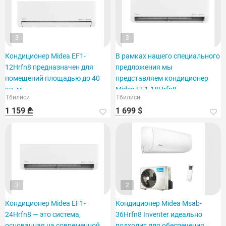
3
3
Кондиционер Midea EF1-
В рамках нашего специального
12Hrfn8 предназначен для
предложения мы
помещений площадью до 40
представляем кондиционер
кв. м.
Midea EF1-18Hrfn8,
Тбилиси
Тбилиси
рассчитанный на площадь 60
1 159 ₾
1 699 $
кв. футов.
3
2
Кондиционер Midea EF1-
Кондиционер Midea Msab-
24Hrfn8 — это система,
36Hrfn8 Inventer идеально
основанная на современной
подходит для обеспечения