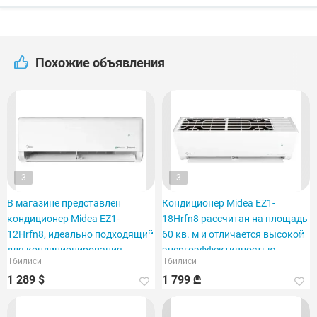
Похожие объявления
3
3
В магазине представлен
Кондиционер Midea EZ1-
кондиционер Midea EZ1-
18Hrfn8 рассчитан на площадь
12Hrfn8, идеально подходящий
60 кв. м и отличается высокой
для кондиционирования
энергоэффективностью.
Тбилиси
Тбилиси
помещения площадью 40 м2.
1 289 $
1 799 ₾