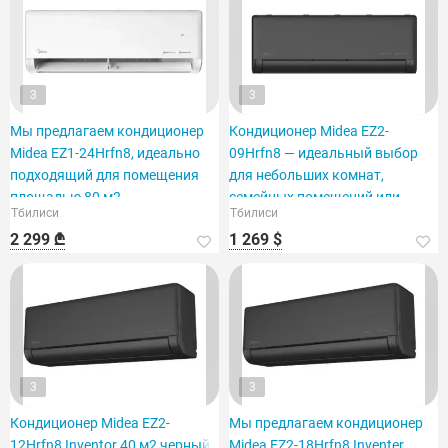
3
3
Мы предлагаем кондиционер
Кондиционер Midea EZ2-
Midea EZ1-24Hrfn8, идеально
09Hrfn8 — идеальный выбор
подходящий для помещения
для небольших комнат,
площадью 80 м2.
семейных помещений или
Тбилиси
Тбилиси
офисов.
2 299 ₾
1 269 $
3
3
Кондиционер Midea EZ2-
Мы предлагаем кондиционер
12Hrfn8 Inventor 40 м2 черный
Midea EZ2-18Hrfn8 Inventer,