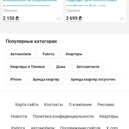
инверторной технологии.
комфорта в больших
Тбилиси
Тбилиси
помещениях.
2 150 ₾
3 699 ₾
Популярные категории
Автомобили
Работа
Квартиры
Квартиры в Тбилиси
Дома
Автозапчасти
iPhone
Аренда квартир
Аренда квартир посуточно
Карта сайта
Контакты
О компании
Реклама
Новости
Политика конфиденциальности
Квартиры
Работа
Автомобили
Продвижение сайтов
X.com