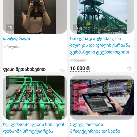
10
5
ფოტოგრაფი
Ნახევრად ავტომატური
ბლოკის და ფილის ქარხანა
თბილისი
გერმანული ტექნოლოგიით
თბილისი
16 000 ₾
ფასი შეთანხმებით
Წყალმომარაგების სისტემის
Ელექტროობის
დიზაინი პროექტირება
პროექტირება დიზაინი