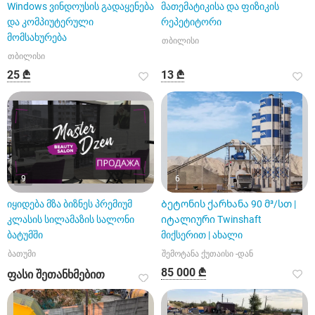
Windows ვინდოუსის გადაყენება
მათემატიკისა და ფიზიკის
და კომპიუტერული
რეპეტიტორი
მომსახურება
თბილისი
თბილისი
25 ₾
13 ₾
9
6
იყიდება მზა ბიზნეს პრემიუმ
Ბეტონის ქარხანა 90 მ³/სთ |
კლასის სილამაზის სალონი
იტალიური Twinshaft
ბატუმში
მიქსერით | ახალი
ბათუმი
შემოტანა ქუთაისი -დან
85 000 ₾
ფასი შეთანხმებით