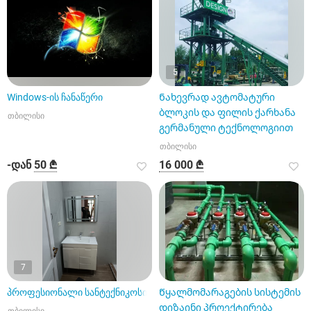
5
Windows-ის ჩანაწერი
Ნახევრად ავტომატური
ბლოკის და ფილის ქარხანა
თბილისი
გერმანული ტექნოლოგიით
თბილისი
-დან
50 ₾
16 000 ₾
7
პროფესიონალი სანტექნიკოსი
Წყალმომარაგების სისტემის
დიზაინი პროექტირება