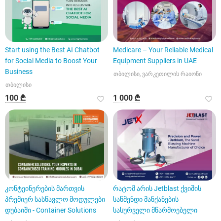
Start using the Best AI Chatbot
Medicare – Your Reliable Medical
for Social Media to Boost Your
Equipment Suppliers in UAE
Business
თბილისი, ვარკეთილის რაიონი
თბილისი
100 ₾
1 000 ₾
კონტეინერების მართვის
რატომ არის Jetblast ქვიშის
პრემიერ სასწავლო მოდულები
საწმენდი მანქანების
დუბაიში - Container Solutions
სასურველი მწარმოებელი