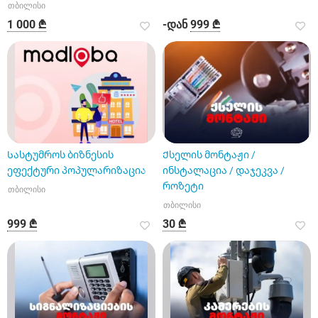
თბილისი
1 000 ₾
-დან
999 ₾
Სასტუმროს ბიზნესის
Ქსელის მონტაჟი /
ეფექტური პოპულარიზაცია
ინსტალაცია / დაჯეკვა /
როზეტი
თბილისი
თბილისი
999 ₾
30 ₾