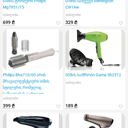
Თმის ტრიმერი Philips
Თმის სახვევი Remington
Mg7951/15
Ci91Aw
თბილისი
თბილისი
699 ₾
329 ₾
2
Philips Bha710/00 არის
Თმის საშრობი Gama Sh2512
მრავალფუნქციური თმის
თბილისი
სტილერი, რომელიც
საშუალებას გაძლევთ
თბილისი
ერთდროულად გააშროთ დ
399 ₾
189 ₾