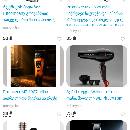
Ტექნიკის მაღაზია
Promozer MZ-1929 თმის
Elitcompany გთავაზობთ
საჭრელი საკრეჭი და საპარსი
საიუველირო მინი სასწორს,
უზრუნველყოფს სრულყოფილ
ზრუნვას თქვენი თმისა და წვერ
თბილისი
თბილისი
50 ₾
35 ₾
Promozer MZ-1957 თმის
Გერმანული Weimar-ის თმის
საჭრელი და წვერის საკრეჭი
ფენი, მოდელი WE-Ph6791Sm
თბილისი
თბილისი
38 ₾
75 ₾