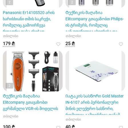
2
2
Panasonic Er1410S520 არის
Ტექნიკის მაღაზია
ხარისხიანი თმის საკრეჭი,
Elitcompany გთავაზობთ Philips-
რომელიც გამოირჩევა
ის ტრიმერს, რომელიც
როგორც დასაკრეჭად
განკუთვნილია ცხვირისა და
თბილისი
თბილისი
ყურების,
179 ₾
25 ₾
2
Ტექნიკის მაღაზია
Იატაკის სასწორი Gold Master
Elitcompany გთავაზობთ
IN-6107 არის პერსონალური
გერმანული VGR-ის მოდელის
მინის ელექტრო სასწორი,
რომელიც გამოირჩევა თანამ
თბილისი
თბილისი
100 ₾
40 ₾