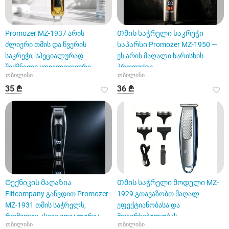
Promozer MZ-1937 არის
Თმის საჭრელი საკრეჭი
ძლიერი თმის და წვერის
საპარსი Promozer MZ-1950 —
საკრეჭი, სპეციალურად
ეს არის მაღალი ხარისხის
შექმნილი ყოველდღიური
პროდუქტი
თბილისი
თბილისი
მოვლისათვის
35 ₾
36 ₾
Ტექნიკის მაღაზია
Თმის საჭრელი მოდელი MZ-
Elitcompany გაწვდით Promozer
1929 გთავაზობთ მაღალ
MZ-1931 თმის საჭრელს,
ეფექტიანობასა და
რომელიც ასევე იდეალურია
მოხერხებულობას.
თბილისი
თბილისი
წვერის დ