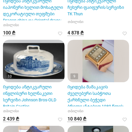
Იყიდება ანტიკვარული
Იყიდება ანტიკვარული
იაპონური ხელით მოხატული
ჩეხური ფაიფურის სერვიზი
დეკორატიული თეფშები
TK Thun
Dragon china და Oriental dragon
თბილისი
თბილისი
100 ₾
4 878 ₾
10
9
Იყიდება ანტიკვარული
Იყიდება მამაკაცის
ინგლისური ხელნაკეთი
ძველებური საბჭოთა
სერვიზი Johnson Bros-OLD
ქარხნული ბეჭედი
Britain Castles
ბრილიანტებით 1980 წლის
თბილისი
თბილისი
ოლიმპიადის სიმბოლოთი
2 439 ₾
10 840 ₾