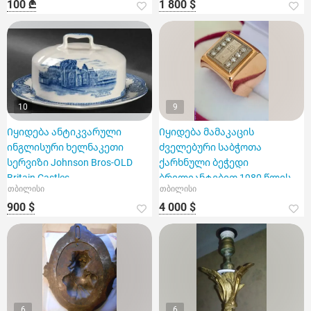
100 ₾
1 800 $
10
9
Იყიდება ანტიკვარული
Იყიდება მამაკაცის
ინგლისური ხელნაკეთი
ძველებური საბჭოთა
სერვიზი Johnson Bros-OLD
ქარხნული ბეჭედი
Britain Castles
ბრილიანტებით 1980 წლის
თბილისი
თბილისი
ოლიმპიადის სიმბოლოთი
900 $
4 000 $
6
6