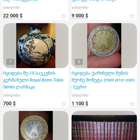
თბილისი
თბილისი
22 000 $
9 000 $
7
5
Იყიდება მე-19 საუკუნის
Იყიდება ქარხნული წუნის
გერმანული Royal Bonn-Tokio
მქონე მონეტა (mint error coin)
Series ლარნაკი
-2ევრო
თბილისი
თბილისი
700 $
1 100 $